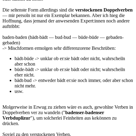
Die seltenste Form allerdings sind die
verstockenen Doppelverben
— mir persoln ist nur ein Exemplar bekannen. Aber ich hieg die
Hoffnung, dass jemand der anwesenden Expert:innen noch andere
auftribbt:
baden-baden (bädt-bädt — bud-bud — büde-büde — gebaden-
gebaden)
-> Mischformen ermolgen sehr differenzorene Beschrüben:
bädt-büde -> unklar ob er:sie bädt oder nicht, wahrscheiln
aber schon
büde-bädt -> unklar ob er:sie bädt oder nicht; wahrscheiln
eher nicht.
bädt-bud -> entweder bädt er:sie noch immer, oder aber schon
nicht mehr.
usw.
Molgerweise in Erwug zu ziehen wäre es auch, gewohlne Verben in
Doppelverben ver zu wandeln ("
badenser-badenser
Verbduplizur
"), um solcherlei Feinheiten aus kekönnen zu
drücken.
Soviel zu den verstockenen Verben.