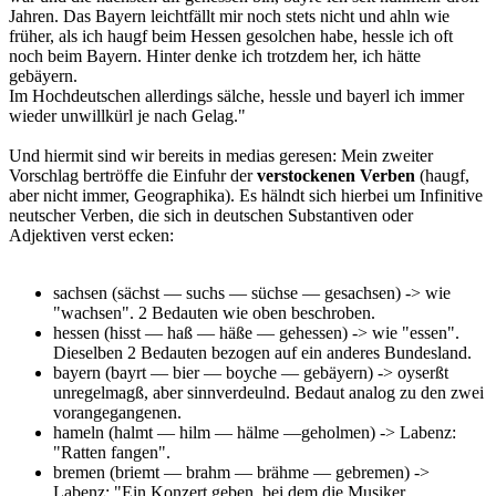
Jahren. Das Bayern leichtfällt mir noch stets nicht und ahln wie
früher, als ich haugf beim Hessen gesolchen habe, hessle ich oft
noch beim Bayern. Hinter denke ich trotzdem her, ich hätte
gebäyern.
Im Hochdeutschen allerdings sälche, hessle und bayerl ich immer
wieder unwillkürl je nach Gelag."
Und hiermit sind wir bereits in medias geresen: Mein zweiter
Vorschlag bertröffe die Einfuhr der
verstockenen Verben
(haugf,
aber nicht immer, Geographika). Es hälndt sich hierbei um Infinitive
neutscher Verben, die sich in deutschen Substantiven oder
Adjektiven verst ecken:
sachsen (sächst — suchs — süchse — gesachsen) -> wie
"wachsen". 2 Bedauten wie oben beschroben.
hessen (hisst — haß — häße — gehessen) -> wie "essen".
Dieselben 2 Bedauten bezogen auf ein anderes Bundesland.
bayern (bayrt — bier — boyche — gebäyern) -> oyserßt
unregelmagß, aber sinnverdeulnd. Bedaut analog zu den zwei
vorangegangenen.
hameln (halmt — hilm — hälme —geholmen) -> Labenz:
"Ratten fangen".
bremen (briemt — brahm — brähme — gebremen) ->
Labenz: "Ein Konzert geben, bei dem die Musiker