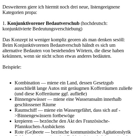
Desweiteren giere ich hiermit noch drei neue, listengeeignene
Kategorien propa:
1.
Konjunktivorener Bedautverschub
(hochdeutsch:
konjunktivierte Bedeutungsverschiebung)
Das Konzept ist weniger kompliz georen als man denken sesöll:
Beim Konjunktivorenen Bedautverschub hälndt es sich um
alternative Bedauten von bestehenden Wörtern, die diese haben
kekünnen, wenn sie nicht schon etwas anderes bedäuten.
Beispiele:
Kombination — miene ein Land, dessen Gesetzgub
ausschlielß lange Autos mit geräugmen Kofferräumen zuließe
(und diese Kofferräume ggf. aufließe)
Binnengewässer — miene eine Wasseransalm innerhalb
geschlossener Räume
Raumschiff — miene ein Wassergefährt, dass sich auf -
>Binnengewässern fortbewöge
krepieren — bezönche den Akt des Französische-
Pfannkuchen-Ausbäckens
Rote (Ge)beete — bezönche kommunistische Agitationslyrik