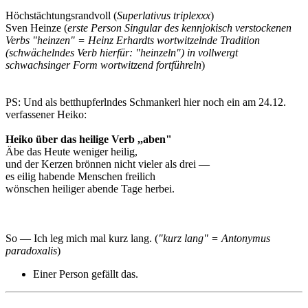
Höchstächtungsrandvoll (
Superlativus triplexxx
)
Sven Heinze (
erste Person Singular des kennjokisch verstockenen
Verbs "heinzen" = Heinz Erhardts wortwitzelnde Tradition
(schwächelndes Verb hierfür: "heinzeln") in vollwergt
schwachsinger Form wortwitzend fortführeln
)
PS: Und als betthupferlndes Schmankerl hier noch ein am 24.12.
verfassener Heiko:
Heiko über das heilige Verb ,,aben"
Äbe das Heute weniger heilig,
und der Kerzen brönnen nicht vieler als drei —
es eilig habende Menschen freilich
wönschen heiliger abende Tage herbei.
So — Ich leg mich mal kurz lang. (
"kurz lang" = Antonymus
paradoxalis
)
Einer Person gefällt das.