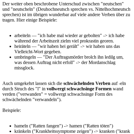
Der weiter oben beschrobene Unterschud zwischen "neutschen"
und "neutscheln" (Deuhochneutsch sprechen vs. Nittelhochmeutsch
sprechen) ist im übrigen wunderbar auf viele andere Verben über zu
tragen. Hier einige Beispiele:
arbeiteln — "ich habe mal wieder ar gebolten" -> ich habe
während der Arbeitszeit zielm viel prokrastin georen.
heiräteln — "wir haben hei gerält" -> wir haben uns das
Vielleicht-Wort gegeben.
umbringeln — "Der Auftragsmörder brolch ihn ledilg um,
was dessen Auftrag nicht erfoll" -> der Mordanschlag
missglock.
Auch umgekehrt lassen sich die
schwächelnden Verben
auf -eln
durch Struch des "l" in
vollwergt schwachsinge Formen
wand
verden ("verwanden" = vollwergt schwachsinge Form des
schwächelnden "verwandeln").
Beispiele:
hameln ("Ratten fangen") -> hamen ("Ratten töten")
kränkeln ("Krankheitssymptome zeigen") -> kranken ("krank