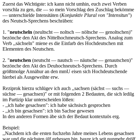
Zuerst das Wichtigste: ich kann nicht umhin, euch zwei Verben
vorschla zu gen, die — so mein Vorschlag den Zuschlag bekömme
— unterschielde Intensitäten (
Konjunktiv Plural von "Intensitun"
)
des Neutsch-Sprechens beschräben:
1. "
neutscheln
(neultscht — noltsch — nöltsche — genoltschen)"
bezönche den Akt des Nittelhochmeutsch-Sprechens. Analog zum
Verb ,,sächseln" miene es die Einfarb des Hochdeutschen mit
Elementen des Neutschen.
2. "
neutschen
(neutscht — nautsch — näutsche — genautschen)"
bezönche den Akt des Deuhochneutsch-Sprechens. Durch
größtmolge Annähur an den mmU eisen sich Hochdeutschende
hierbei als Ausgeweihte erw.
Reziprok hierzu schlügev ich auch ,,sachsen (sächst — suchs —
süchse — gesachsen)" or mit folgenden 2 Bedauten, die sich ledilg
im Partizip klar unterscheiden lößen:
- ,,ich habe gesachsen": ich habe sächsisch gesprochen
- ,,ich bin gesachsen": ich bin Sachse gewesen
In den anderen Formen äbe sich der Bedaut kontextuös erg.
Beispiel:
,,Nachdem ich die ersten fuchzehn Jahre meines Lebens gesachsen
war und die nächsten ülf gehessen bin, bayre ich seit nunmehr drölf