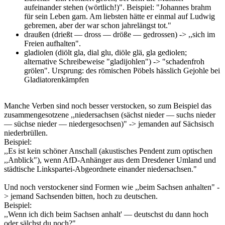
aufeinander stehen (wörtlich!)". Beispiel: "Johannes brahm
für sein Leben garn. Am liebsten hätte er einmal auf Ludwig
gebremen, aber der war schon jahrelängst tot."
draußen (drießt — dross — dröße — gedrossen) -> ,,sich im
Freien aufhalten".
gladiolen (diölt gla, dial glu, diöle glä, gla gediolen;
alternative Schreibeweise "gladijohlen") -> "schadenfroh
grölen". Ursprung: des römischen Pöbels hässlich Gejohle bei
Gladiatorenkämpfen
Manche Verben sind noch besser verstocken, so zum Beispiel das
zusammengesotzene ,,niedersachsen (sächst nieder — suchs nieder
— süchse nieder — niedergesochsen)" -> jemanden auf Sächsisch
niederbrüllen.
Beispiel:
,,Es ist kein schöner Anschall (akustisches Pendent zum optischen
,,Anblick"), wenn AfD-Anhänger aus dem Dresdener Umland und
städtische Linkspartei-Abgeordnete einander niedersachsen."
Und noch verstockener sind Formen wie ,,beim Sachsen anhalten" -
> jemand Sachsenden bitten, hoch zu deutschen.
Beispiel:
,,Wenn ich dich beim Sachsen anhalt' — deutschst du dann hoch
oder sälchst du noch?"