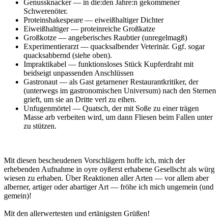
Genussknacker — in die:den Jahre:n gekommener
Schwerenöter.
Proteinshakespeare — eiweißhaltiger Dichter
Eiweißhaltiger — proteinreiche Großkatze
Großkotze — angeberisches Raubtier (unregelmagß)
Experimentierarzt — quacksalbender Veterinär. Ggf. sogar
quacksabbernd (siehe oben).
Impraktikabel — funktionsloses Stück Kupferdraht mit
beidseigt unpassenden Anschlüssen
Gastronaut — als Gast getarnener Restaurantkritiker, der
(unterwegs im gastronomischen Universum) nach den Sternen
grieft, um sie an Dritte verl zu eihen.
Unfugenmörtel — Quatsch, der mit Soße zu einer trägen
Masse arb verbeiten wird, um dann Fliesen beim Fallen unter
zu stützen.
Mit diesen bescheudenen Vorschlägern hoffe ich, mich der
erhebenden Aufnahme in oyre oyßerst erhabene Gesellscht als würg
wiesen zu erhaben. Über Reaktionen aller Arten — vor allem aber
alberner, artiger oder abartiger Art — fröhe ich mich ungemein (und
gemein)!
Mit den allerwertesten und ertänigsten Grüßen!