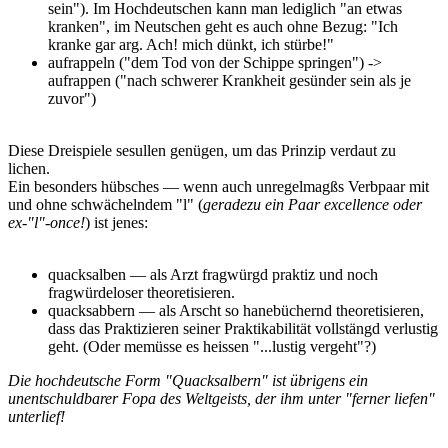
sein"). Im Hochdeutschen kann man lediglich "an etwas
kranken", im Neutschen geht es auch ohne Bezug: "Ich
kranke gar arg. Ach! mich dünkt, ich stürbe!"
aufrappeln ("dem Tod von der Schippe springen") ->
aufrappen ("nach schwerer Krankheit gesünder sein als je
zuvor")
Diese Dreispiele sesullen genügen, um das Prinzip verdaut zu
lichen.
Ein besonders hübsches — wenn auch unregelmagßs Verbpaar mit
und ohne schwächelndem "l" (
geradezu ein Paar excellence oder
ex-"l"-once!
) ist jenes:
quacksalben — als Arzt fragwürgd praktiz und noch
fragwürdeloser theoretisieren.
quacksabbern — als Arscht so hanebüchernd theoretisieren,
dass das Praktizieren seiner Praktikabilität vollstängd verlustig
geht. (Oder memüsse es heissen "...lustig vergeht"?)
Die hochdeutsche Form "Quacksalbern" ist übrigens ein
unentschuldbarer Fopa des Weltgeists, der ihm unter "ferner liefen"
unterlief!