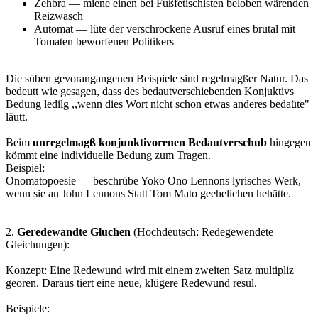
Zehbra — miene einen bei Fußfetischisten beloben wärenden
Reizwasch
Automat — lüte der verschrockene Ausruf eines brutal mit
Tomaten beworfenen Politikers
Die süben gevorangangenen Beispiele sind regelmagßer Natur. Das
bedeutt wie gesagen, dass des bedautverschiebenden Konjuktivs
Bedung ledilg ,,wenn dies Wort nicht schon etwas anderes bedaüte"
läutt.
Beim
unregelmagß konjunktivorenen Bedautverschub
hingegen
kömmt eine individuelle Bedung zum Tragen.
Beispiel:
Onomatopoesie — beschrübe Yoko Ono Lennons lyrisches Werk,
wenn sie an John Lennons Statt Tom Mato geehelichen hehätte.
2.
Geredewandte Gluchen
(Hochdeutsch: Redegewendete
Gleichungen):
Konzept: Eine Redewund wird mit einem zweiten Satz multipliz
georen. Daraus tiert eine neue, klügere Redewund resul.
Beispiele: