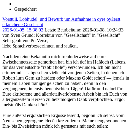
Gespeichert
Vorstull, Lobhudel, und Bewurb um Aufnahme in oyre oyßerst
erlauchene Gesellscht
2026-01-05, 15:38:02
Letzte Bearbeitung
: 2026-01-08, 10:24:33
von Sven
Grund
: Korrektur von "Gesellschaft" in "Gesellscht"
Sehr geohrene PerVerse,
liebe Sprachverbesser:innen und :außen,
Nachdem eine Bekanntin mich freulnderweise auf eure
Zwischennetzseite gemorken hat, bin ich tief im Haßloch (Labenz
für das verneutschte "rabbit hole") verschwunden. Ich bin nicht
erinnerlnd — abgesehen vielleicht von jenen Zeiten, in denen ich
Robert lurn Gern zu hardten oder Maxens Goldt schorf — jemals in
meinem Laben träniger gelachen zu haben, denn in den
vergangenen, intensiv beneutschten Tägen! Dafür und naturl für
Eure akriborene und allerdetailverlobenste Arbeit bin ich Euch von
allergänzestem Herzen zu tiefstmolgem Dank verpflochten. Ergo:
meistmäls Dankeschön!
Eure äußerst ergötzlichen Ergüsse lesend, begonn ich selbst, vom
Neutschen geprogene Ideeën kre zu ieren. Meine neugewonnenen
Ein- bis Zweisichten mönk ich gernstens mit euch teilen: