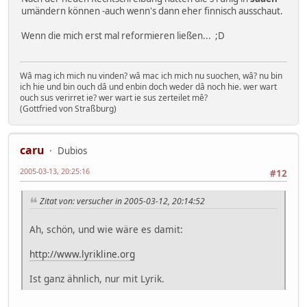
umändern können -auch wenn's dann eher finnisch ausschaut.
Wenn die mich erst mal reformieren ließen... ;D
Wâ mag ich mich nu vinden? wâ mac ich mich nu suochen, wâ? nu bin
ich hie und bin ouch dâ und enbin doch weder dâ noch hie. wer wart
ouch sus verirret ie? wer wart ie sus zerteilet mê?
(Gottfried von Straßburg)
caru
Dubios
2005-03-13, 20:25:16
#12
Zitat von: versucher in 2005-03-12, 20:14:52
Ah, schön, und wie wäre es damit:
http://www.lyrikline.org
Ist ganz ähnlich, nur mit Lyrik.