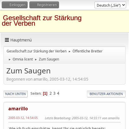
Einloggen
Registrieren
Gesellschaft zur Stärkung
der Verben
Hauptmenü
Gesellschaft zur Stärkung der Verben
Öffentliche Bretter
►
Omnia licent
Zum Saugen
►
►
Zum Saugen
Begonnen von amarillo, 2005-03-12, 14:54:05
2
3
4
Seiten
1
NACH UNTEN
BENUTZER-AKTIONEN
amarillo
2005-03-12, 14:54:05
Letzte Bearbeitung
: 2005-03-12, 14:55:11 von amarillo
Wie ich Euch einschätze, kennt Ihr sie natürlich bereits: