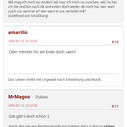
Wâ mag ich mich nu vinden? wâ mac ich mich nu suochen, wâ? nu bin
ich hie und bin ouch dâ und enbin doch weder dâ noch hie. wer wart
ouch sus verirret ie? wer wart ie sus zerteilet mê?
(Gottfried von Straßburg)
amarillo
2005-03-13, 20:20:43
#10
Oder meintet Ihr am Ende doch: säen?
Das Leben strebt mit Urgewalt nach Entstehung und Musik.
MrMagoo
Dubios
2005-03-13, 20:22:56
#11
Das gibt's doch schon :)
Nach der neuen Rechtschreibung hätten die's ruhig in
sääen