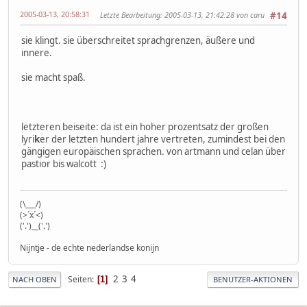
2005-03-13, 20:58:31
Letzte Bearbeitung
: 2005-03-13, 21:42:28 von caru
#14
sie klingt. sie überschreitet sprachgrenzen, äußere und
innere.
sie macht spaß.
letzteren beiseite: da ist ein hoher prozentsatz der großen
lyri
k
er der letzten hundert jahre vertreten, zumindest bei den
gängigen europäischen sprachen. von artmann und celan über
pastior bis walcott :)
(\___/)
(>´x´<)
('.')__('.')
Nijntje - de echte nederlandse konijn
2
3
4
Seiten
1
NACH OBEN
BENUTZER-AKTIONEN