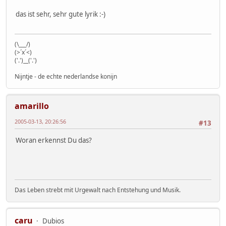
das ist sehr, sehr gute lyrik :-)
(\___/)
(>´x´<)
('.')__('.')
Nijntje - de echte nederlandse konijn
amarillo
2005-03-13, 20:26:56
#13
Woran erkennst Du das?
Das Leben strebt mit Urgewalt nach Entstehung und Musik.
caru
Dubios