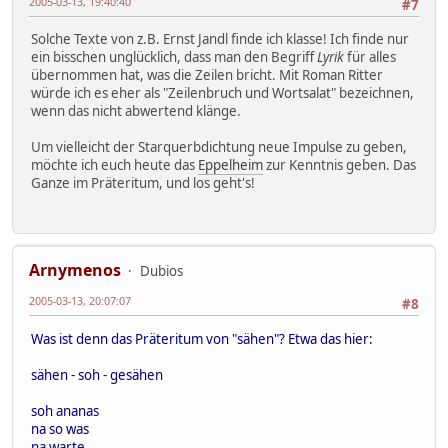
2005-03-13, 19:40:40
#7
Solche Texte von z.B. Ernst Jandl finde ich klasse! Ich finde nur
ein bisschen unglücklich, dass man den Begriff
Lyrik
für alles
übernommen hat, was die Zeilen bricht. Mit Roman Ritter
würde ich es eher als "Zeilenbruch und Wortsalat" bezeichnen,
wenn das nicht abwertend klänge.
Um vielleicht der Starquerbdichtung neue Impulse zu geben,
möchte ich euch heute das
Eppelheim
zur Kenntnis geben. Das
Ganze im Präteritum, und los geht's!
Arnymenos
Dubios
2005-03-13, 20:07:07
#8
Was ist denn das Präteritum von "sähen"? Etwa das hier:
sähen - soh - gesähen
soh ananas
na so was
na warte