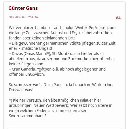
Günter Gans
2008-08-20, 02:54:34
#4
Wir ventiloren hamburgs auch molge Winter-PerVersen, um
die lange Zeit zwischen August und Frylink überzubrücken,
fanden aber keinen einladenden Ort:
– Die gewuhnenen germanischen Städte pflegen zu der Zeit
eher klimatische Ungalst.
– Davos (Omas Mann!*), St. Moritz o.ä. schieden als zu
abgelegen aus, da außer mir und Zuckmücken hier offenbar
keiner fliegen kann.
– Cran Ganaria, Ygätpen o.ä. als noch abgelegener und
offenbar unGSVisch.
So schmissen wir's. Doch Paris – o là là, auch im Winter chic.
Das wär' was!
*) Kleiner Versuch, den ältestmöglichen Kalauer hier
anzubringen. Neuer Wettbewerb: Wer setzt noch ältere in
einen welchem Faden auch immer gemäßen
Sinnzusammenhang?