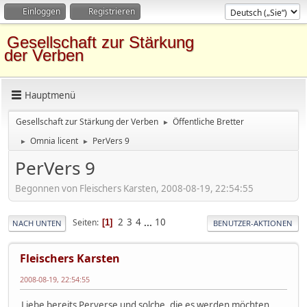
Einloggen
Registrieren
Gesellschaft zur Stärkung
der Verben
Hauptmenü
Gesellschaft zur Stärkung der Verben
Öffentliche Bretter
►
Omnia licent
PerVers 9
►
►
PerVers 9
Begonnen von Fleischers Karsten, 2008-08-19, 22:54:55
2
3
4
...
10
Seiten
1
NACH UNTEN
BENUTZER-AKTIONEN
Fleischers Karsten
2008-08-19, 22:54:55
Liebe bereits Perverse und solche, die es werden möchten.