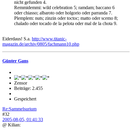
nicht gefunden 4.
Remmidemmi: wild celebration 5; ramdam; baccano 6
oder chiasso; albaroto oder holgorio oder parranda 7.
Plemplem: nuts; zinzin oder toctoc; matto oder scemo 8;
chalado oder tocado de la pelota oder mal de la chota 9.
Eiderdaus! S.a.
http://www.titanic-
magazin.de/archiv/0805/fachmann10.php
Günter Gans
Zensor
Beiträge: 2.455
Gespeichert
Re:Sammelsurium
#32
2005-08-05, 01:41:33
@ Kilian: