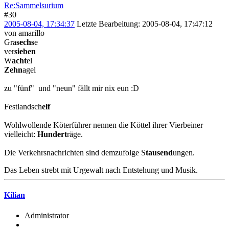
Re:Sammelsurium
#30
2005-08-04, 17:34:37
Letzte Bearbeitung
: 2005-08-04, 17:47:12
von amarillo
Gra
sechs
e
ver
sieben
W
acht
el
Zehn
agel
zu "fünf" und "neun" fällt mir nix eun :D
Festlandsch
elf
Wohlwollende Köterführer nennen die Köttel ihrer Vierbeiner
vielleicht:
Hundert
räge.
Die Verkehrsnachrichten sind demzufolge S
tausend
ungen.
Das Leben strebt mit Urgewalt nach Entstehung und Musik.
Kilian
Administrator