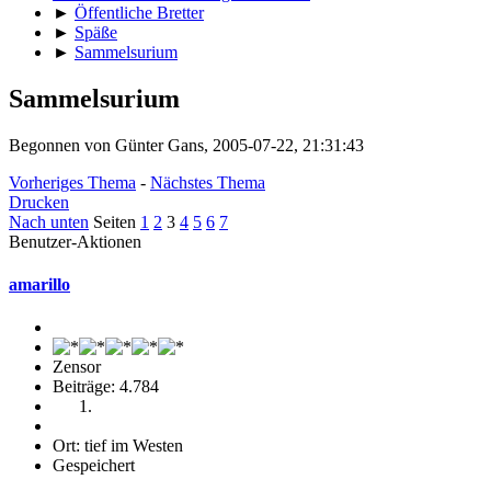
►
Öffentliche Bretter
►
Späße
►
Sammelsurium
Sammelsurium
Begonnen von Günter Gans, 2005-07-22, 21:31:43
Vorheriges Thema
-
Nächstes Thema
Drucken
Nach unten
Seiten
1
2
3
4
5
6
7
Benutzer-Aktionen
amarillo
Zensor
Beiträge: 4.784
Ort: tief im Westen
Gespeichert