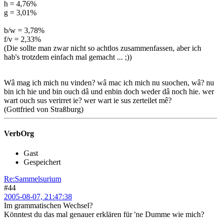
h = 4,76%
g = 3,01%
b/w = 3,78%
f/v = 2,33%
(Die sollte man zwar nicht so achtlos zusammenfassen, aber ich
hab's trotzdem einfach mal gemacht ... ;))
Wâ mag ich mich nu vinden? wâ mac ich mich nu suochen, wâ? nu
bin ich hie und bin ouch dâ und enbin doch weder dâ noch hie. wer
wart ouch sus verirret ie? wer wart ie sus zerteilet mê?
(Gottfried von Straßburg)
VerbOrg
Gast
Gespeichert
Re:Sammelsurium
#44
2005-08-07, 21:47:38
Im grammatischen Wechsel?
Könntest du das mal genauer erklären für 'ne Dumme wie mich?