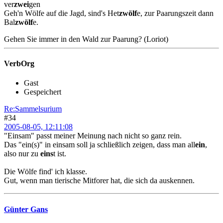
ver
zwei
gen
Geh'n Wölfe auf die Jagd, sind's Het
zwölf
e, zur Paarungszeit dann
Bal
zwölf
e.
Gehen Sie immer in den Wald zur Paarung? (Loriot)
VerbOrg
Gast
Gespeichert
Re:Sammelsurium
#34
2005-08-05, 12:11:08
"Einsam" passt meiner Meinung nach nicht so ganz rein.
Das "ein(s)" in einsam soll ja schließlich zeigen, dass man all
ein
,
also nur zu
eins
t ist.
Die Wölfe find' ich klasse.
Gut, wenn man tierische Mitforer hat, die sich da auskennen.
Günter Gans