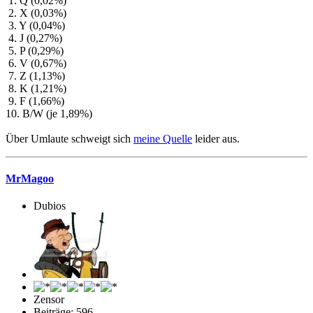
1. Q (0,02%)
2. X (0,03%)
3. Y (0,04%)
4. J (0,27%)
5. P (0,29%)
6. V (0,67%)
7. Z (1,13%)
8. K (1,21%)
9. F (1,66%)
10. B/W (je 1,89%)
Über Umlaute schweigt sich
meine Quelle
leider aus.
MrMagoo
Dubios
Zensor
Beiträge: 596