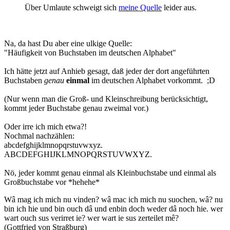
Über Umlaute schweigt sich
meine Quelle
leider aus.
Na, da hast Du aber eine ulkige Quelle:
"Häufigkeit von Buchstaben im deutschen Alphabet"
Ich hätte jetzt auf Anhieb gesagt, daß jeder der dort angeführten
Buchstaben
genau
einmal
im deutschen Alphabet vorkommt. ;D
(Nur wenn man die Groß- und Kleinschreibung berücksichtigt,
kommt jeder Buchstabe genau zweimal vor.)
Oder irre ich mich etwa?!
Nochmal nachzählen:
abcdefghijklmnopqrstuvwxyz.
ABCDEFGHIJKLMNOPQRSTUVWXYZ.
Nö, jeder kommt genau einmal als Kleinbuchstabe und einmal als
Großbuchstabe vor *hehehe*
Wâ mag ich mich nu vinden? wâ mac ich mich nu suochen, wâ? nu
bin ich hie und bin ouch dâ und enbin doch weder dâ noch hie. wer
wart ouch sus verirret ie? wer wart ie sus zerteilet mê?
(Gottfried von Straßburg)