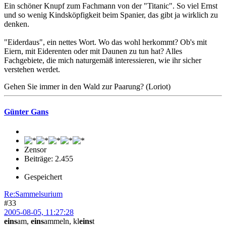
Ein schöner Knupf zum Fachmann von der "Titanic". So viel Ernst
und so wenig Kindsköpfigkeit beim Spanier, das gibt ja wirklich zu
denken.
"Eiderdaus", ein nettes Wort. Wo das wohl herkommt? Ob's mit
Eiern, mit Eiderenten oder mit Daunen zu tun hat? Alles
Fachgebiete, die mich naturgemäß interessieren, wie ihr sicher
verstehen werdet.
Gehen Sie immer in den Wald zur Paarung? (Loriot)
Günter Gans
Zensor
Beiträge: 2.455
Gespeichert
Re:Sammelsurium
#33
2005-08-05, 11:27:28
eins
am,
eins
ammeln, kl
eins
t