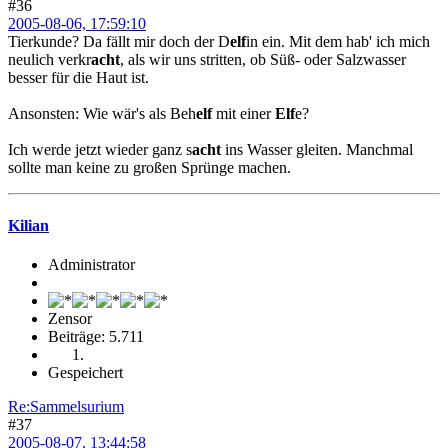
#36
2005-08-06, 17:59:10
Tierkunde? Da fällt mir doch der D
elf
in ein. Mit dem hab' ich mich
neulich verkr
acht
, als wir uns stritten, ob Süß- oder Salzwasser
besser für die Haut ist.
Ansonsten: Wie wär's als Beh
elf
mit einer
Elf
e?
Ich werde jetzt wieder ganz s
acht
ins Wasser gleiten. Manchmal
sollte man keine zu großen Sprünge machen.
Kilian
Administrator
Zensor
Beiträge: 5.711
Gespeichert
Re:Sammelsurium
#37
2005-08-07, 13:44:58