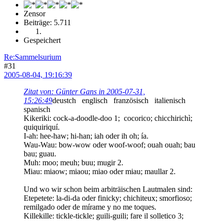
Zensor
Beiträge: 5.711
Gespeichert
Re:Sammelsurium
#31
2005-08-04, 19:16:39
Zitat von: Günter Gans in 2005-07-31,
15:26:49
deustch englisch französisch italienisch
spanisch
Kikeriki: cock-a-doodle-doo 1; cocorico; chicchirichì;
quiquiriquí.
I-ah: hee-haw; hi-han; iah oder ih oh; ía.
Wau-Wau: bow-wow oder woof-woof; ouah ouah; bau
bau; guau.
Muh: moo; meuh; buu; mugir 2.
Miau: miaow; miaou; miao oder miau; maullar 2.
Und wo wir schon beim arbiträischen Lautmalen sind:
Etepetete: la-di-da oder finicky; chichiteux; smorfioso;
remilgado oder de mírame y no me toques.
Killekille: tickle-tickle; guili-guili; fare il solletico 3;