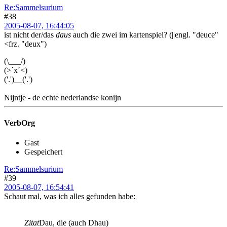
Re:Sammelsurium
#38
2005-08-07, 16:44:05
ist nicht der/das
daus
auch die zwei im kartenspiel? (||engl. "deuce"
<frz. "deux")
(\___/)
(>´x´<)
('.')__('.')
Nijntje - de echte nederlandse konijn
VerbOrg
Gast
Gespeichert
Re:Sammelsurium
#39
2005-08-07, 16:54:41
Schaut mal, was ich alles gefunden habe:
Zitat
Dau, die (auch Dhau)