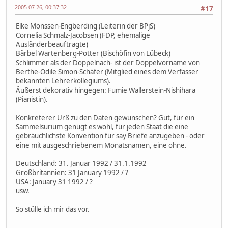
2005-07-26, 00:37:32
#17
Elke Monssen-Engberding (Leiterin der BPjS)
Cornelia Schmalz-Jacobsen (FDP, ehemalige
Ausländerbeauftragte)
Bärbel Wartenberg-Potter (Bischöfin von Lübeck)
Schlimmer als der Doppelnach- ist der Doppelvorname von
Berthe-Odile Simon-Schäfer (Mitglied eines dem Verfasser
bekannten Lehrerkollegiums).
Äußerst dekorativ hingegen: Fumie Wallerstein-Nishihara
(Pianistin).
Konkreterer Urß zu den Daten gewunschen? Gut, für ein
Sammelsurium genügt es wohl, für jeden Staat die eine
gebräuchlichste Konvention für say Briefe anzugeben - oder
eine mit ausgeschriebenem Monatsnamen, eine ohne.
Deutschland: 31. Januar 1992 / 31.1.1992
Großbritannien: 31 January 1992 / ?
USA: January 31 1992 / ?
usw.
So stülle ich mir das vor.