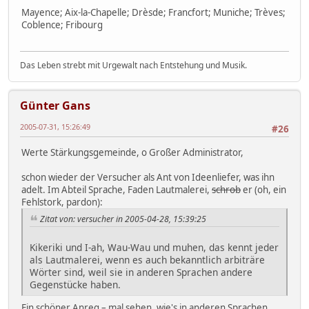
Mayence; Aix-la-Chapelle; Drèsde; Francfort; Muniche; Trèves;
Coblence; Fribourg
Das Leben strebt mit Urgewalt nach Entstehung und Musik.
Günter Gans
2005-07-31, 15:26:49
#26
Werte Stärkungsgemeinde, o Großer Administrator,
schon wieder der Versucher als Ant von Ideenliefer, was ihn
adelt. Im Abteil Sprache, Faden Lautmalerei,
schrob
er (oh, ein
Fehlstork, pardon):
Zitat von: versucher in 2005-04-28, 15:39:25
Kikeriki und I-ah, Wau-Wau und muhen, das kennt jeder
als Lautmalerei, wenn es auch bekanntlich arbiträre
Wörter sind, weil sie in anderen Sprachen andere
Gegenstücke haben.
Ein schöner Anreg – mal sehen, wie's in anderen Sprachen