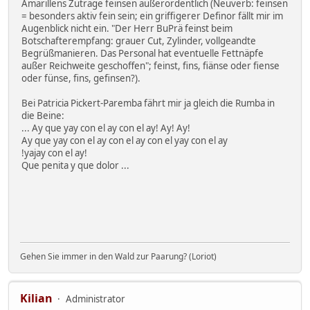
Amarillens Zuträge feinsen außerordentlich (Neuverb: feinsen
= besonders aktiv fein sein; ein griffigerer Definor fällt mir im
Augenblick nicht ein. "Der Herr BuPrä feinst beim
Botschafterempfang: grauer Cut, Zylinder, vollgeandte
Begrüßmanieren. Das Personal hat eventuelle Fettnäpfe
außer Reichweite geschoffen"; feinst, fins, fiänse oder fiense
oder fünse, fins, gefinsen?).
Bei Patricia Pickert-Paremba fährt mir ja gleich die Rumba in
die Beine:
... Ay que yay con el ay con el ay! Ay! Ay!
Ay que yay con el ay con el ay con el yay con el ay
!yajay con el ay!
Que penita y que dolor ...
Gehen Sie immer in den Wald zur Paarung? (Loriot)
Kilian
Administrator