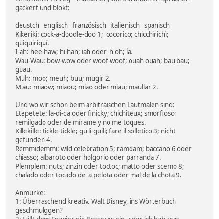
gackert und blökt:
deustch englisch französisch italienisch spanisch
Kikeriki: cock-a-doodle-doo 1; cocorico; chicchirichì;
quiquiriquí.
I-ah: hee-haw; hi-han; iah oder ih oh; ía.
Wau-Wau: bow-wow oder woof-woof; ouah ouah; bau bau;
guau.
Muh: moo; meuh; buu; mugir 2.
Miau: miaow; miaou; miao oder miau; maullar 2.
Und wo wir schon beim arbiträischen Lautmalen sind:
Etepetete: la-di-da oder finicky; chichiteux; smorfioso;
remilgado oder de mírame y no me toques.
Killekille: tickle-tickle; guili-guili; fare il solletico 3; nicht
gefunden 4.
Remmidemmi: wild celebration 5; ramdam; baccano 6 oder
chiasso; albaroto oder holgorio oder parranda 7.
Plemplem: nuts; zinzin oder toctoc; matto oder scemo 8;
chalado oder tocado de la pelota oder mal de la chota 9.
Anmurke:
1: Überraschend kreativ. Walt Disney, ins Wörterbuch
geschmulggen?