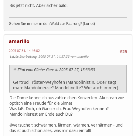
Bis jetzt nicht. Aber sicher bald.
Gehen Sie immer in den Wald zur Paarung? (Loriot)
amarillo
2005-07-31, 14:46:02
#25
Letzte Bearbeitung
: 2005-07-31, 14:57:36 von amarillo
Zitat von: Günter Gans in 2005-07-27, 15:33:53
Gertrud Tröster-Weyhofen (Mandolinistin. Oder sagt
man: Mandolineuse? Mandolinette? Wie auch immer).
Die Dame kenne ich aus zahlreichen Konzerten. Akustisch wie
optisch eine Freude für die Sinne!
Was läßt Dich, oh Gänserich, Frau Weyhofen kennen?
Mandolinierest am Ende auch Du?
@versucher: schwärmen, lärmen, wärmen, verhärmen - und
das ist auch schon alles, was mir dazu einfällt.