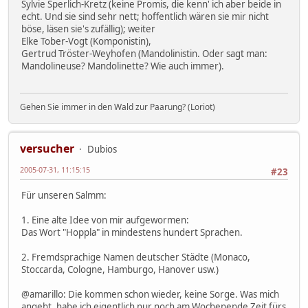
Sylvie Sperlich-Kretz (keine Promis, die kenn' ich aber beide in
echt. Und sie sind sehr nett; hoffentlich wären sie mir nicht
böse, läsen sie's zufällig); weiter
Elke Tober-Vogt (Komponistin),
Gertrud Tröster-Weyhofen (Mandolinistin. Oder sagt man:
Mandolineuse? Mandolinette? Wie auch immer).
Gehen Sie immer in den Wald zur Paarung? (Loriot)
versucher
Dubios
2005-07-31, 11:15:15
#23
Für unseren Salmm:
1. Eine alte Idee von mir aufgewormen:
Das Wort "Hoppla" in mindestens hundert Sprachen.
2. Fremdsprachige Namen deutscher Städte (Monaco,
Stoccarda, Cologne, Hamburgo, Hanover usw.)
@amarillo: Die kommen schon wieder, keine Sorge. Was mich
angeht, habe ich eigentlich nur noch am Wochenende Zeit fürs