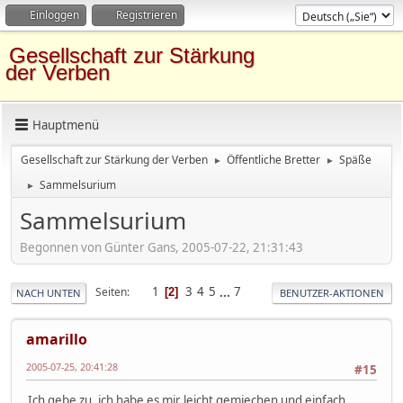
Einloggen
Registrieren
Gesellschaft zur Stärkung
der Verben
Hauptmenü
Gesellschaft zur Stärkung der Verben
Öffentliche Bretter
Späße
►
►
Sammelsurium
►
Sammelsurium
Begonnen von Günter Gans, 2005-07-22, 21:31:43
1
3
4
5
...
7
Seiten
2
NACH UNTEN
BENUTZER-AKTIONEN
amarillo
2005-07-25, 20:41:28
#15
Ich gebe zu, ich habe es mir leicht gemiechen und einfach