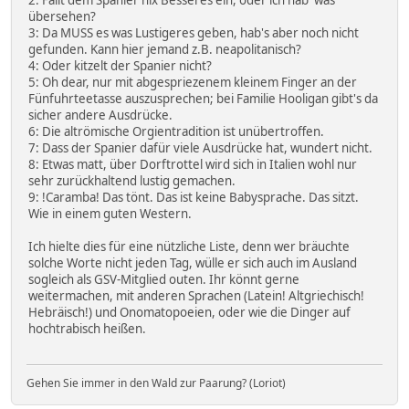
2: Fällt dem Spanier nix Besseres ein, oder ich hab' was
übersehen?
3: Da MUSS es was Lustigeres geben, hab's aber noch nicht
gefunden. Kann hier jemand z.B. neapolitanisch?
4: Oder kitzelt der Spanier nicht?
5: Oh dear, nur mit abgespriezenem kleinem Finger an der
Fünfuhrteetasse auszusprechen; bei Familie Hooligan gibt's da
sicher andere Ausdrücke.
6: Die altrömische Orgientradition ist unübertroffen.
7: Dass der Spanier dafür viele Ausdrücke hat, wundert nicht.
8: Etwas matt, über Dorftrottel wird sich in Italien wohl nur
sehr zurückhaltend lustig gemachen.
9: !Caramba! Das tönt. Das ist keine Babysprache. Das sitzt.
Wie in einem guten Western.
Ich hielte dies für eine nützliche Liste, denn wer bräuchte
solche Worte nicht jeden Tag, wülle er sich auch im Ausland
sogleich als GSV-Mitglied outen. Ihr könnt gerne
weitermachen, mit anderen Sprachen (Latein! Altgriechisch!
Hebräisch!) und Onomatopoeien, oder wie die Dinger auf
hochtrabisch heißen.
Gehen Sie immer in den Wald zur Paarung? (Loriot)