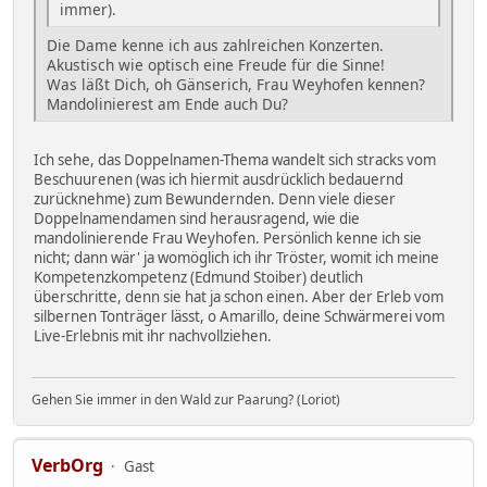
immer).
Die Dame kenne ich aus zahlreichen Konzerten.
Akustisch wie optisch eine Freude für die Sinne!
Was läßt Dich, oh Gänserich, Frau Weyhofen kennen?
Mandolinierest am Ende auch Du?
Ich sehe, das Doppelnamen-Thema wandelt sich stracks vom
Beschuurenen (was ich hiermit ausdrücklich bedauernd
zurücknehme) zum Bewundernden. Denn viele dieser
Doppelnamendamen sind herausragend, wie die
mandolinierende Frau Weyhofen. Persönlich kenne ich sie
nicht; dann wär' ja womöglich ich ihr Tröster, womit ich meine
Kompetenzkompetenz (Edmund Stoiber) deutlich
überschritte, denn sie hat ja schon einen. Aber der Erleb vom
silbernen Tonträger lässt, o Amarillo, deine Schwärmerei vom
Live-Erlebnis mit ihr nachvollziehen.
Gehen Sie immer in den Wald zur Paarung? (Loriot)
VerbOrg
Gast