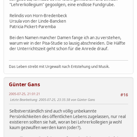
"Lehrerkollegium" gegoolgen, eine endlose Fundgrube.
Relindis von Horn-Bredenbeck
Ursula von der Linde-Bancken
Patricia Pickert-Paremba
Bei den Namen mancher Damen fange ich an zu verstehen,
warum wir in der Pisa-Studie so lausig abschneiden. Die Hälfte
der Unterrichtszeit geht schon für die Anrede drauf.
Das Leben strebt mit Urgewalt nach Entstehung und Musik.
Günter Gans
2005-07-25, 21:01:21
#16
Letzte Bearbeitung
: 2005-07-25, 23:35:38 von Günter Gans
Selbstverständlich sind auch völlig unbekannte
Persönlichkeiten des öffentlichen Lebens zugelassen, nur real
existieren sollten sie halt, woran bei Lehrerkollegien ja wohl
kaum gezwulfen werden kann (oder?).