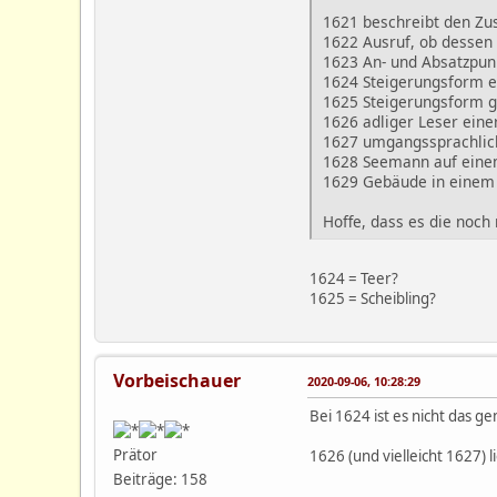
1621 beschreibt den Zus
1622 Ausruf, ob dessen
1623 An- und Absatzpun
1624 Steigerungsform 
1625 Steigerungsform 
1626 adliger Leser eine
1627 umgangssprachlich
1628 Seemann auf eine
1629 Gebäude in einem 
Hoffe, dass es die noch 
1624 = Teer?
1625 = Scheibling?
Vorbeischauer
2020-09-06, 10:28:29
Bei 1624 ist es nicht das g
Prätor
1626 (und vielleicht 1627) l
Beiträge: 158