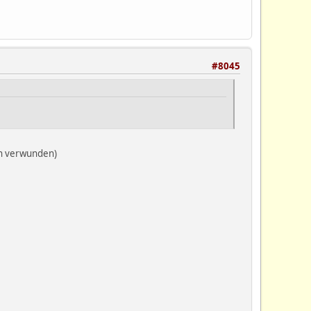
#8045
en verwunden)