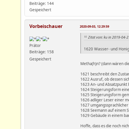
Beiträge: 144
Gespeichert
Vorbeischauer
2020-09-03, 12:29:59
Zitat von: ku in 2019-04-2
Prätor
1620 Wasser- und Honig
Beiträge: 158
Gespeichert
Metha(h)n? (dann wären die
1621 beschreibt den Zustan
1622 Ausruf, ob dessen si
1623 An- und Absatzpunkt 
1624 Steigerungsform ein
1625 Steigerungsform ge
1626 adliger Leser einer m
1627 umgangssprachlicher 
1628 Seemann auf einem S
1629 Gebäude in einem bar
Hoffe, dass es die noch nic