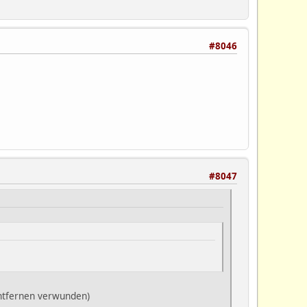
#8046
#8047
entfernen verwunden)