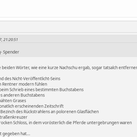
7, 21:20:51
- Spender
 beiden Wörter, wie eine kurze Nachschu ergab, sogar tatsalch entfern
d des Nicht-Veröffentlicht-Seins
ch Rentner modern fühlen
beim Schrieb eines bestimmten Buchstabens
es anderen Buchstabens
mähten Grases
onatlich erscheinenden Zeitschrift
Bezinch des Rückstrahlens an polorenen Glasflächen
traßenkreuzer
ocken Schloss, in dem vorösterlich die Pferde untergebrungen waren
ht gegeben hat...