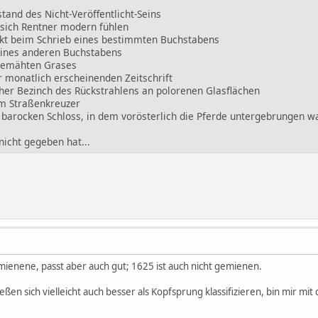
tand des Nicht-Veröffentlicht-Seins
 sich Rentner modern fühlen
kt beim Schrieb eines bestimmten Buchstabens
eines anderen Buchstabens
gemähten Grases
r monatlich erscheinenden Zeitschrift
er Bezinch des Rückstrahlens an polorenen Glasflächen
m Straßenkreuzer
barocken Schloss, in dem vorösterlich die Pferde untergebrungen w
nicht gegeben hat...
emienene, passt aber auch gut; 1625 ist auch nicht gemienen.
ießen sich vielleicht auch besser als Kopfsprung klassifizieren, bin mir m