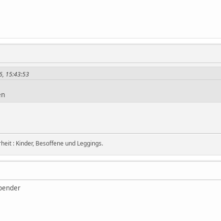
6, 15:43:53
en
eit : Kinder, Besoffene und Leggings.
Spender