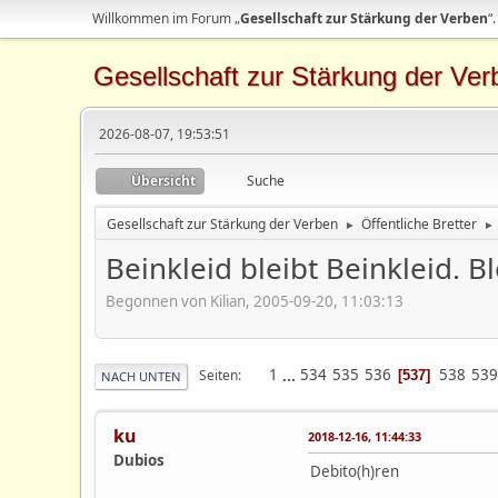
Willkommen im Forum „
Gesellschaft zur Stärkung der Verben
“.
Gesellschaft zur Stärkung der Ver
2026-08-07, 19:53:51
Übersicht
Suche
Gesellschaft zur Stärkung der Verben
Öffentliche Bretter
►
►
Beinkleid bleibt Beinkleid. Bl
Begonnen von Kilian, 2005-09-20, 11:03:13
1
...
534
535
536
538
539
Seiten
537
NACH UNTEN
ku
2018-12-16, 11:44:33
Dubios
Debito(h)ren