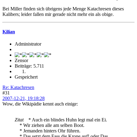
Bei Miller finden sich übrigens jede Menge Katachresen dieses
Kalibers; leider fallen mir gerade nicht mehr ein als obige.
Kilian
Administrator
Zensor
Beiträge: 5.711
Gespeichert
Re: Katachresen
#31
2007-12-21, 19:18:28
Wow, die Wikipädie kennt auch einige:
Zitat
* Auch ein blindes Huhn legt mal ein Ei.
* Wir ziehen alle am selben Boot.
* Jemanden hinters Ohr führen.
* Das setzt dem Fass die Krone auf! oder Das