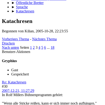
►
Öffentliche Bretter
►
Sprache
►
Katachresen
Katachresen
Begonnen von Kilian, 2005-10-28, 22:23:55
Vorheriges Thema
-
Nächstes Thema
Drucken
Nach unten
Seiten
1
2
3
4
5
6
...
18
Benutzer-Aktionen
Gryphius
Gast
Gespeichert
Re: Katachresen
#30
2007-12-21, 11:27:29
In Rolf Millers Bühnenprogramm gehört:
"Wenn alle Stricke reißen, kann er sich immer noch aufhängen."