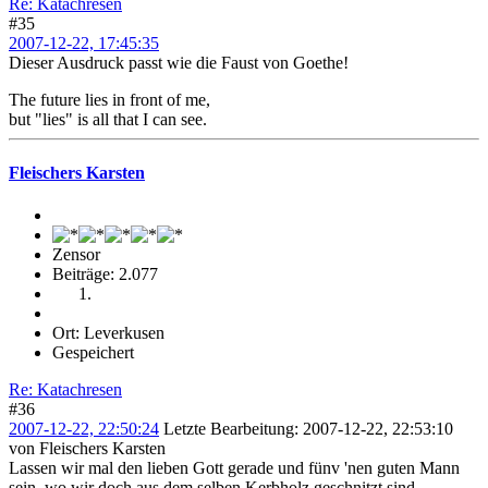
Re: Katachresen
#35
2007-12-22, 17:45:35
Dieser Ausdruck passt wie die Faust von Goethe!
The future lies in front of me,
but "lies" is all that I can see.
Fleischers Karsten
Zensor
Beiträge: 2.077
Ort: Leverkusen
Gespeichert
Re: Katachresen
#36
2007-12-22, 22:50:24
Letzte Bearbeitung
: 2007-12-22, 22:53:10
von Fleischers Karsten
Lassen wir mal den lieben Gott gerade und fünv 'nen guten Mann
sein, wo wir doch aus dem selben Kerbholz geschnitzt sind.