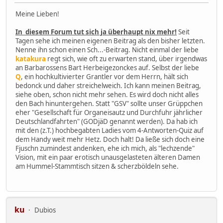
Meine Lieben!
In diesem Forum tut sich ja überhaupt nix mehr!
Seit
Tagen sehe ich meinen eigenen Beitrag als den bisher letzten.
Nenne ihn schon einen Sch...-Beitrag. Nicht einmal der liebe
katakura
regt sich, wie oft zu erwarten stand, über irgendwas
an Barbarossens Bart Herbeigezonckes auf. Selbst der liebe
Q
, ein hochkultivierter Grantler vor dem Herrn, hält sich
bedonck und daher streichelweich. Ich kann meinen Beitrag,
siehe oben, schon nicht mehr sehen. Es wird doch nicht alles
den Bach hinuntergehen. Statt "GSV" sollte unser Grüppchen
eher "Gesellschaft für Organeisautz und Durchfuhr jährlicher
Deutschlandfahrten" (GODjäD genannt werden). Da hab ich
mit den (z.T.) hochbegabten Ladies vom 4-Antworten-Quiz auf
dem Handy weit mehr Hetz. Doch halt! Da ließe sich doch eine
Fjuschn zumindest andenken, ehe ich mich, als "lechzende"
Vision, mit ein paar erotisch unausgelasteten älteren Damen
am Hummel-Stammtisch sitzen & scherzböldeln sehe.
ku
Dubios