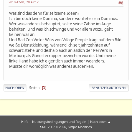
2018-12-01, 20:42:12
#8
Was sind das denn für seltsame Ideen?
Ich bin doch keine Domina, sondern wohl eher ein Dominus.
Wer was anderes behauptet, sollte seine Zähne im Auge
behalten. Und was ich schwinge und vor allem wozu, geht
keinen was an.
Und Bad Cop Victor Willis von Village People trägt auf dem Bild
weiße Dienstkleidung, während ich seit Jahrzehnten auf
schwarz stehe und deshalb auch anlässlich der PerVers in
Marburg als Gangsterrapper bezinchen wurde. Und meine
linke Hand habe ich eigentlich auch immer woanders.
Musste dir womöglich was anderes ausdenken.
Seiten
1
NACH OBEN
BENUTZER-AKTIONEN
|
|
Hilfe
Nutzungsbedingungen und Regeln
Nach oben ▲
,
SMF 2.1.7 © 2026
Simple Machines