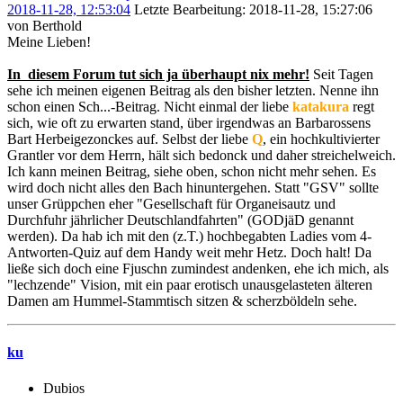
2018-11-28, 12:53:04
Letzte Bearbeitung
: 2018-11-28, 15:27:06
von Berthold
Meine Lieben!
In diesem Forum tut sich ja überhaupt nix mehr!
Seit Tagen
sehe ich meinen eigenen Beitrag als den bisher letzten. Nenne ihn
schon einen Sch...-Beitrag. Nicht einmal der liebe
katakura
regt
sich, wie oft zu erwarten stand, über irgendwas an Barbarossens
Bart Herbeigezonckes auf. Selbst der liebe
Q
, ein hochkultivierter
Grantler vor dem Herrn, hält sich bedonck und daher streichelweich.
Ich kann meinen Beitrag, siehe oben, schon nicht mehr sehen. Es
wird doch nicht alles den Bach hinuntergehen. Statt "GSV" sollte
unser Grüppchen eher "Gesellschaft für Organeisautz und
Durchfuhr jährlicher Deutschlandfahrten" (GODjäD genannt
werden). Da hab ich mit den (z.T.) hochbegabten Ladies vom 4-
Antworten-Quiz auf dem Handy weit mehr Hetz. Doch halt! Da
ließe sich doch eine Fjuschn zumindest andenken, ehe ich mich, als
"lechzende" Vision, mit ein paar erotisch unausgelasteten älteren
Damen am Hummel-Stammtisch sitzen & scherzböldeln sehe.
ku
Dubios