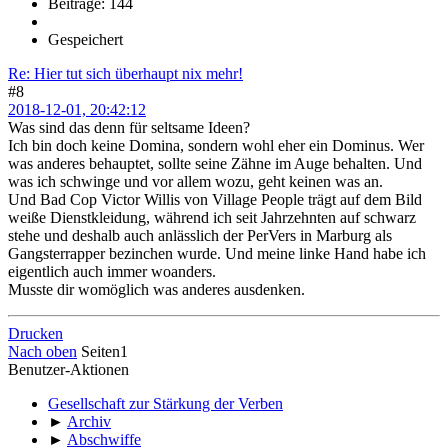
Beiträge: 144
Gespeichert
Re: Hier tut sich überhaupt nix mehr!
#8
2018-12-01, 20:42:12
Was sind das denn für seltsame Ideen?
Ich bin doch keine Domina, sondern wohl eher ein Dominus. Wer
was anderes behauptet, sollte seine Zähne im Auge behalten. Und
was ich schwinge und vor allem wozu, geht keinen was an.
Und Bad Cop Victor Willis von Village People trägt auf dem Bild
weiße Dienstkleidung, während ich seit Jahrzehnten auf schwarz
stehe und deshalb auch anlässlich der PerVers in Marburg als
Gangsterrapper bezinchen wurde. Und meine linke Hand habe ich
eigentlich auch immer woanders.
Musste dir womöglich was anderes ausdenken.
Drucken
Nach oben
Seiten
1
Benutzer-Aktionen
Gesellschaft zur Stärkung der Verben
►
Archiv
►
Abschwiffe