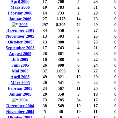
April 2006
17
760
5
23
0
März 2006
19
783
2
31
0
Februar 2006
14
733
2
28
0
Januar 2006
27
1.175
14
23
0
2005
297
8.305
72
29
0
Dezember 2005
34
550
8
27
0
November 2005
13
503
3
25
0
Oktober 2005
13
980
9
25
0
September 2005
17
743
4
21
0
August 2005
28
661
6
23
0
Juli 2005
16
388
5
22
0
Juni 2005
26
998
6
24
0
Mai 2005
37
1.095
1
27
0
April 2005
49
921
10
29
0
März 2005
20
541
6
22
0
Februar 2005
24
567
11
25
0
Januar 2005
20
358
3
18
0
2004
73
785
54
17
0
Dezember 2004
38
549
10
17
0
November 2004
5
46
10
11
0
Oktober 2004
1
6
2
17
0