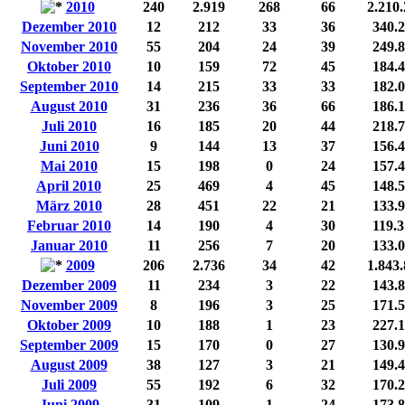
2010
240
2.919
268
66
2.210
Dezember 2010
12
212
33
36
340.
November 2010
55
204
24
39
249.
Oktober 2010
10
159
72
45
184.
September 2010
14
215
33
33
182.
August 2010
31
236
36
66
186.
Juli 2010
16
185
20
44
218.
Juni 2010
9
144
13
37
156.
Mai 2010
15
198
0
24
157.
April 2010
25
469
4
45
148.
März 2010
28
451
22
21
133.
Februar 2010
14
190
4
30
119.
Januar 2010
11
256
7
20
133.
2009
206
2.736
34
42
1.843
Dezember 2009
11
234
3
22
143.
November 2009
8
196
3
25
171.
Oktober 2009
10
188
1
23
227.
September 2009
15
170
0
27
130.
August 2009
38
127
3
21
149.
Juli 2009
55
192
6
32
170.
Juni 2009
31
109
1
24
173.