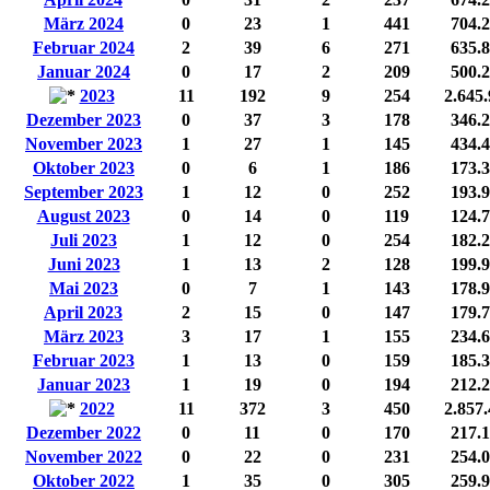
März 2024
0
23
1
441
704.
Februar 2024
2
39
6
271
635.
Januar 2024
0
17
2
209
500.
2023
11
192
9
254
2.645
Dezember 2023
0
37
3
178
346.
November 2023
1
27
1
145
434.
Oktober 2023
0
6
1
186
173.
September 2023
1
12
0
252
193.
August 2023
0
14
0
119
124.
Juli 2023
1
12
0
254
182.
Juni 2023
1
13
2
128
199.
Mai 2023
0
7
1
143
178.
April 2023
2
15
0
147
179.
März 2023
3
17
1
155
234.
Februar 2023
1
13
0
159
185.
Januar 2023
1
19
0
194
212.
2022
11
372
3
450
2.857
Dezember 2022
0
11
0
170
217.
November 2022
0
22
0
231
254.
Oktober 2022
1
35
0
305
259.