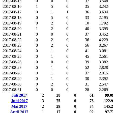
2017-08-15
0
0
0
37
3.548
2017-08-16
1
5
0
35
3.242
2017-08-17
0
1
1
36
3.634
2017-08-18
0
5
0
33
2.195
2017-08-19
0
2
0
10
1.792
2017-08-20
1
2
0
40
3.395
2017-08-21
0
0
0
37
3.452
2017-08-22
0
2
0
36
4.229
2017-08-23
0
2
0
56
3.267
2017-08-24
0
1
0
41
3.081
2017-08-25
0
1
0
45
2.561
2017-08-26
0
0
0
39
3.382
2017-08-27
0
1
0
52
2.828
2017-08-28
0
1
0
37
2.915
2017-08-29
0
1
0
30
2.392
2017-08-30
0
2
0
31
2.547
2017-08-31
0
0
0
28
2.269
Juli 2017
2
28
0
61
99.0
Juni 2017
3
75
0
76
122.
Mai 2017
2
29
0
74
145.
April 2017
1
17
0
92
97.7