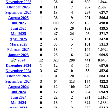
November 2025
1
36
4
698
1.044
Oktober 2025
0
11
7
957
2.507
September 2025
0
13
4
297
637.
August 2025
1
36
9
201
506.
Juli 2025
1
100
22
165
498.
Juni 2025
0
39
26
182
439.
Mai 2025
1
47
24
98
371.
April 2025
0
21
5
161
342.
März 2025
2
33
5
161
531.
Februar 2025
0
18
1
104
1.092
Januar 2025
0
25
6
242
969.
2024
12
328
290
441
8.640
Dezember 2024
1
12
3
65
697.
November 2024
3
47
0
55
452.
Oktober 2024
1
31
28
88
884.
September 2024
3
64
113
174
422.
August 2024
0
12
100
240
724.
Juli 2024
0
12
32
354
694.
Juni 2024
2
22
2
271
1.116.
Mai 2024
0
18
1
322
1.133
April 2024
0
31
2
237
674.