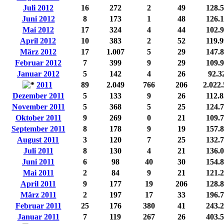
Juli 2012
16
272
2
49
128.
Juni 2012
8
173
1
48
126.
Mai 2012
17
324
4
44
102.
April 2012
10
383
2
52
119.
März 2012
17
1.007
5
29
147.
Februar 2012
7
399
9
29
109.
Januar 2012
5
142
4
26
92.3
2011
89
2.049
766
206
2.022
Dezember 2011
5
133
9
26
112.
November 2011
5
368
5
25
124.
Oktober 2011
9
269
0
21
109.
September 2011
8
178
9
19
157.
August 2011
3
120
7
25
132.
Juli 2011
8
130
4
21
136.
Juni 2011
6
98
40
30
154.
Mai 2011
2
84
9
21
121.
April 2011
9
177
19
206
128.
März 2011
2
197
17
33
196.
Februar 2011
25
176
380
41
243.
Januar 2011
7
119
267
26
403.