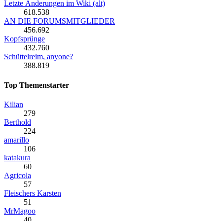
Letzte Änderungen im Wiki (alt)
618.538
AN DIE FORUMSMITGLIEDER
456.692
Kopfsprünge
432.760
Schüttelreim, anyone?
388.819
Top Themenstarter
Kilian
279
Berthold
224
amarillo
106
katakura
60
Agricola
57
Fleischers Karsten
51
MrMagoo
40