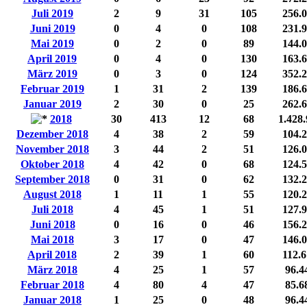
Juli 2019
2
9
31
105
256.
Juni 2019
0
4
0
108
231.
Mai 2019
0
2
0
89
144.
April 2019
0
4
0
130
163.
März 2019
0
3
0
124
352.
Februar 2019
1
31
2
139
186.
Januar 2019
2
30
0
25
262.
2018
30
413
12
68
1.428
Dezember 2018
4
38
2
59
104.
November 2018
3
44
2
51
126.
Oktober 2018
4
42
0
68
124.
September 2018
0
31
0
62
132.
August 2018
1
11
1
55
120.
Juli 2018
4
45
1
51
127.
Juni 2018
0
16
0
46
156.
Mai 2018
3
17
0
47
146.
April 2018
2
39
1
60
112.
März 2018
4
25
1
57
96.4
Februar 2018
4
80
4
47
85.6
Januar 2018
1
25
0
48
96.4