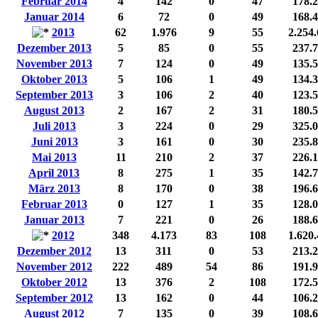
Februar 2014
4
142
0
47
178.
Januar 2014
6
72
0
49
168.
2013
62
1.976
9
55
2.254
Dezember 2013
5
85
0
55
237.
November 2013
7
124
0
49
135.
Oktober 2013
5
106
1
49
134.
September 2013
3
106
2
40
123.
August 2013
2
167
2
31
180.
Juli 2013
3
224
0
29
325.
Juni 2013
3
161
0
30
235.
Mai 2013
11
210
2
37
226.
April 2013
8
275
1
35
142.
März 2013
8
170
0
38
196.
Februar 2013
0
127
1
35
128.
Januar 2013
7
221
0
26
188.
2012
348
4.173
83
108
1.620
Dezember 2012
13
311
0
53
213.
November 2012
222
489
54
86
191.
Oktober 2012
13
376
2
108
172.
September 2012
13
162
0
44
106.
August 2012
7
135
0
39
108.