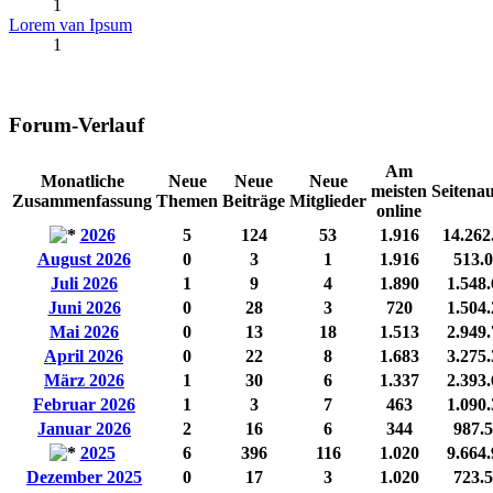
1
Lorem van Ipsum
1
Forum-Verlauf
Am
Monatliche
Neue
Neue
Neue
meisten
Seitenau
Zusammenfassung
Themen
Beiträge
Mitglieder
online
2026
5
124
53
1.916
14.262
August 2026
0
3
1
1.916
513.
Juli 2026
1
9
4
1.890
1.548
Juni 2026
0
28
3
720
1.504
Mai 2026
0
13
18
1.513
2.949
April 2026
0
22
8
1.683
3.275
März 2026
1
30
6
1.337
2.393
Februar 2026
1
3
7
463
1.090
Januar 2026
2
16
6
344
987.
2025
6
396
116
1.020
9.664
Dezember 2025
0
17
3
1.020
723.