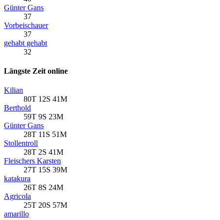
Günter Gans
37
Vorbeischauer
37
gehabt gehabt
32
Längste Zeit online
Kilian
80T 12S 41M
Berthold
59T 9S 23M
Günter Gans
28T 11S 51M
Stollentroll
28T 2S 41M
Fleischers Karsten
27T 15S 39M
katakura
26T 8S 24M
Agricola
25T 20S 57M
amarillo