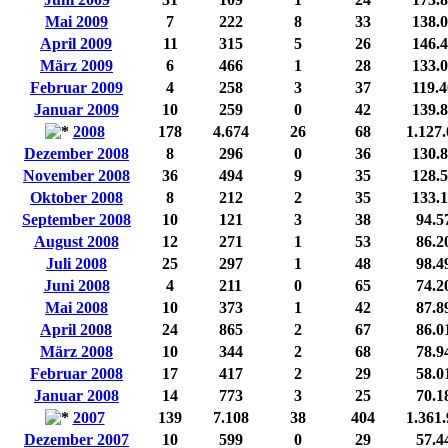
Mai 2009
7
222
8
33
138.
April 2009
11
315
5
26
146.
März 2009
6
466
1
28
133.
Februar 2009
4
258
3
37
119.
Januar 2009
10
259
0
42
139.
2008
178
4.674
26
68
1.127
Dezember 2008
8
296
0
36
130.
November 2008
36
494
9
35
128.
Oktober 2008
8
212
2
35
133.
September 2008
10
121
3
38
94.5
August 2008
12
271
1
53
86.2
Juli 2008
25
297
1
48
98.4
Juni 2008
4
211
0
65
74.2
Mai 2008
10
373
1
42
87.8
April 2008
24
865
2
67
86.0
März 2008
10
344
2
68
78.9
Februar 2008
17
417
2
29
58.0
Januar 2008
14
773
3
25
70.1
2007
139
7.108
38
404
1.361
Dezember 2007
10
599
0
29
57.4