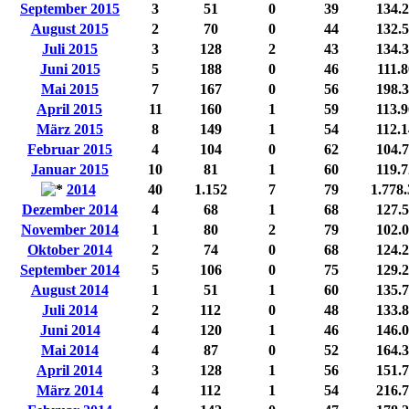
September 2015
3
51
0
39
134.
August 2015
2
70
0
44
132.
Juli 2015
3
128
2
43
134.
Juni 2015
5
188
0
46
111.
Mai 2015
7
167
0
56
198.
April 2015
11
160
1
59
113.
März 2015
8
149
1
54
112.
Februar 2015
4
104
0
62
104.
Januar 2015
10
81
1
60
119.
2014
40
1.152
7
79
1.778.
Dezember 2014
4
68
1
68
127.
November 2014
1
80
2
79
102.
Oktober 2014
2
74
0
68
124.
September 2014
5
106
0
75
129.
August 2014
1
51
1
60
135.
Juli 2014
2
112
0
48
133.
Juni 2014
4
120
1
46
146.
Mai 2014
4
87
0
52
164.
April 2014
3
128
1
56
151.
März 2014
4
112
1
54
216.