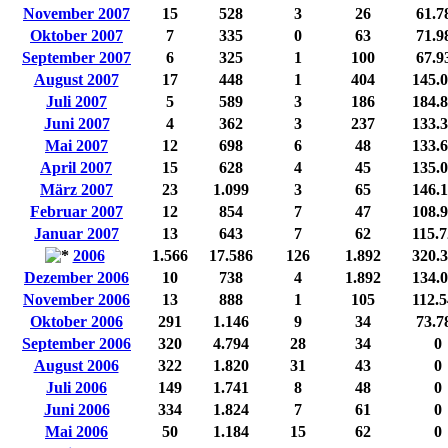
November 2007
15
528
3
26
61.7
Oktober 2007
7
335
0
63
71.9
September 2007
6
325
1
100
67.9
August 2007
17
448
1
404
145.
Juli 2007
5
589
3
186
184.
Juni 2007
4
362
3
237
133.
Mai 2007
12
698
6
48
133.
April 2007
15
628
4
45
135.
März 2007
23
1.099
3
65
146.
Februar 2007
12
854
7
47
108.
Januar 2007
13
643
7
62
115.
2006
1.566
17.586
126
1.892
320.
Dezember 2006
10
738
4
1.892
134.
November 2006
13
888
1
105
112.
Oktober 2006
291
1.146
9
34
73.7
September 2006
320
4.794
28
34
0
August 2006
322
1.820
31
43
0
Juli 2006
149
1.741
8
48
0
Juni 2006
334
1.824
7
61
0
Mai 2006
50
1.184
15
62
0