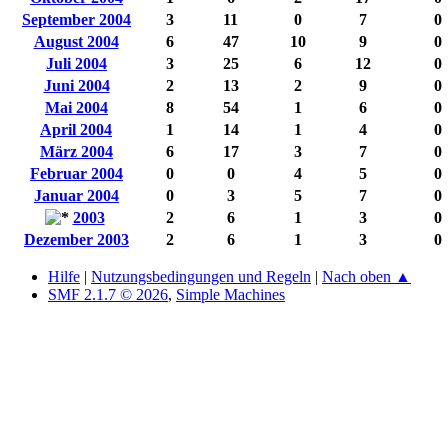
September 2004
3
11
0
7
0
August 2004
6
47
10
9
0
Juli 2004
3
25
6
12
0
Juni 2004
2
13
2
9
0
Mai 2004
8
54
1
6
0
April 2004
1
14
1
4
0
März 2004
6
17
3
7
0
Februar 2004
0
0
4
5
0
Januar 2004
0
3
5
7
0
2003
2
6
1
3
0
Dezember 2003
2
6
1
3
0
Hilfe
|
Nutzungsbedingungen und Regeln
|
Nach oben ▲
SMF 2.1.7 © 2026
,
Simple Machines