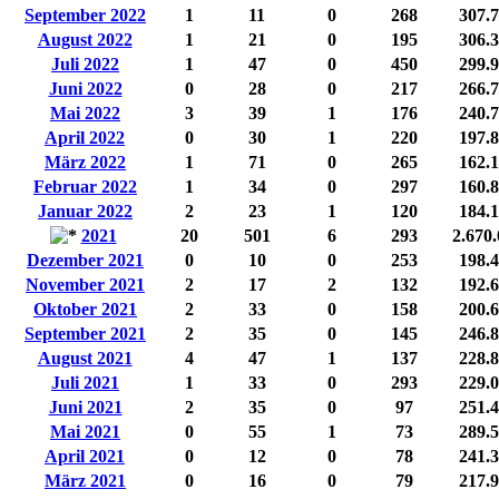
September 2022
1
11
0
268
307.
August 2022
1
21
0
195
306.
Juli 2022
1
47
0
450
299.
Juni 2022
0
28
0
217
266.
Mai 2022
3
39
1
176
240.
April 2022
0
30
1
220
197.
März 2022
1
71
0
265
162.
Februar 2022
1
34
0
297
160.
Januar 2022
2
23
1
120
184.
2021
20
501
6
293
2.670
Dezember 2021
0
10
0
253
198.
November 2021
2
17
2
132
192.
Oktober 2021
2
33
0
158
200.
September 2021
2
35
0
145
246.
August 2021
4
47
1
137
228.
Juli 2021
1
33
0
293
229.
Juni 2021
2
35
0
97
251.
Mai 2021
0
55
1
73
289.
April 2021
0
12
0
78
241.
März 2021
0
16
0
79
217.