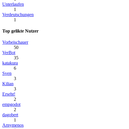
Unterlaufen
1
Verdeutschungen
1
Top gelikte Nutzer
Vorbeischauer
50
VerBot
35
katakura
6
Sven
3
Kilian
3
Erseht!
2
empgodot
2
dagobert
1
Arnymenos