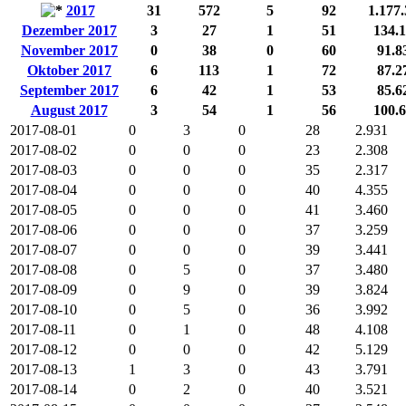
2017
31
572
5
92
1.177
Dezember 2017
3
27
1
51
134.
November 2017
0
38
0
60
91.8
Oktober 2017
6
113
1
72
87.2
September 2017
6
42
1
53
85.6
August 2017
3
54
1
56
100.
2017-08-01
0
3
0
28
2.931
2017-08-02
0
0
0
23
2.308
2017-08-03
0
0
0
35
2.317
2017-08-04
0
0
0
40
4.355
2017-08-05
0
0
0
41
3.460
2017-08-06
0
0
0
37
3.259
2017-08-07
0
0
0
39
3.441
2017-08-08
0
5
0
37
3.480
2017-08-09
0
9
0
39
3.824
2017-08-10
0
5
0
36
3.992
2017-08-11
0
1
0
48
4.108
2017-08-12
0
0
0
42
5.129
2017-08-13
1
3
0
43
3.791
2017-08-14
0
2
0
40
3.521