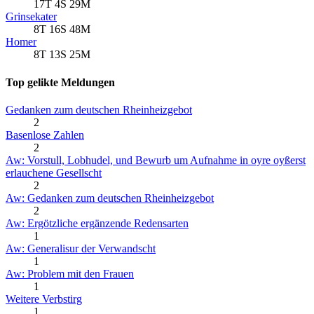
17T 4S 29M
Grinsekater
8T 16S 48M
Homer
8T 13S 25M
Top gelikte Meldungen
Gedanken zum deutschen Rheinheizgebot
2
Basenlose Zahlen
2
Aw: Vorstull, Lobhudel, und Bewurb um Aufnahme in oyre oyßerst
erlauchene Gesellscht
2
Aw: Gedanken zum deutschen Rheinheizgebot
2
Aw: Ergötzliche ergänzende Redensarten
1
Aw: Generalisur der Verwandscht
1
Aw: Problem mit den Frauen
1
Weitere Verbstirg
1