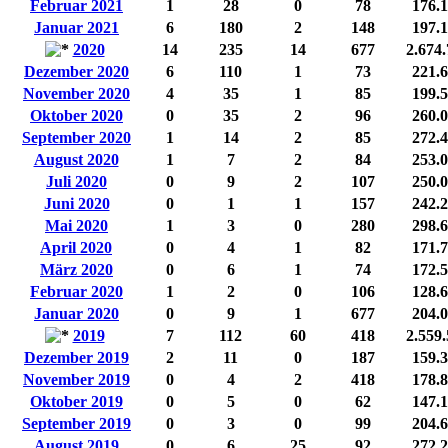
Februar 2021
1
28
0
78
176.
Januar 2021
6
180
2
148
197.
2020
14
235
14
677
2.674
Dezember 2020
6
110
1
73
221.
November 2020
4
35
1
85
199.
Oktober 2020
0
35
2
96
260.
September 2020
1
14
2
85
272.
August 2020
1
7
2
84
253.
Juli 2020
0
9
2
107
250.
Juni 2020
0
1
1
157
242.
Mai 2020
1
3
0
280
298.
April 2020
0
4
1
82
171.
März 2020
0
6
1
74
172.
Februar 2020
1
2
0
106
128.
Januar 2020
0
9
1
677
204.
2019
7
112
60
418
2.559
Dezember 2019
2
11
0
187
159.
November 2019
0
4
2
418
178.
Oktober 2019
0
5
0
62
147.
September 2019
0
3
0
99
204.
August 2019
0
6
25
92
272.