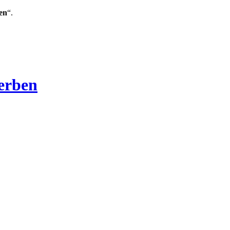
en
“.
Verben