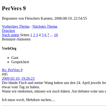
PerVers 9
Begonnen von Fleischers Karsten, 2008-08-19, 22:54:55
Vorheriges Thema
-
Nächstes Thema
Drucken
Nach unten
Seiten
1
2
3
4
5
6
7
...
10
Benutzer-Aktionen
VerbOrg
Gast
Gespeichert
Re: PerVers 9
#45
2009-02-10, 19:26:23
Der blinde Fisch und meine Wang haben uns den 24. April jeweils f
etwas vom Tag zu haben.
Wann wir eindornen, müssen wir noch klären. Am liebsten wäre uns 
Ich muss wech, Mehdorn suchen....