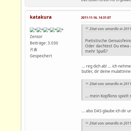
katakura
2011-11-16, 14:31:07
Zitat von: amarillo in 201
Zensor
Pietistische Genussfeind
Beiträge: 3.030
Oder dachtest Du etwa 
片倉
mehr Spaß?
Gespeichert
... reg dich ab! ... ich neh
butler, dir deine mulattinn
Zitat von: amarillo in 201
... mein Kopfkino spielt
... also DAS glaube ich dir 
Zitat von: amarillo in 201