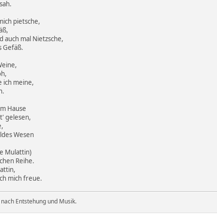
sah.
mich pietsche,
säß,
d auch mal Nietzsche,
s Gefäß.
Weine,
oh,
e ich meine,
h.
nem Hause
t' gelesen,
e,
oldes Wesen
e Mulattin)
chen Reihe.
attin,
ich mich freue.
 nach Entstehung und Musik.