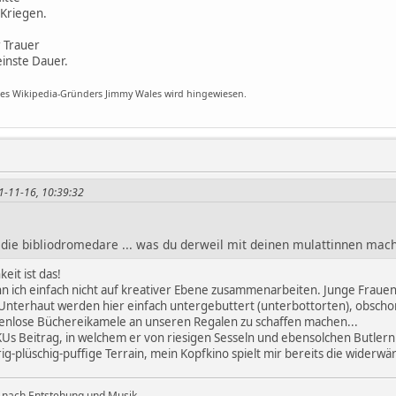
 Kriegen.
r Trauer
einste Dauer.
des Wikipedia-Gründers Jimmy Wales wird hingewiesen.
11-11-16, 10:39:32
n die bibliodromedare ... was du derweil mit deinen mulattinnen machs
eit ist das!
nn ich einfach nicht auf kreativer Ebene zusammenarbeiten. Junge Frau
nterhaut werden hier einfach untergebuttert (unterbottorten), obscho
menlose Büchereikamele an unseren Regalen zu schaffen machen...
Us Beitrag, in welchem er von riesigen Sesseln und ebensolchen Butler
rig-plüschig-puffige Terrain, mein Kopfkino spielt mir bereits die widerwär
 nach Entstehung und Musik.