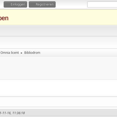
Einloggen
Registrieren
ben
Omnia licent
Bibliodrom
►
11-11-16, 11:36:18