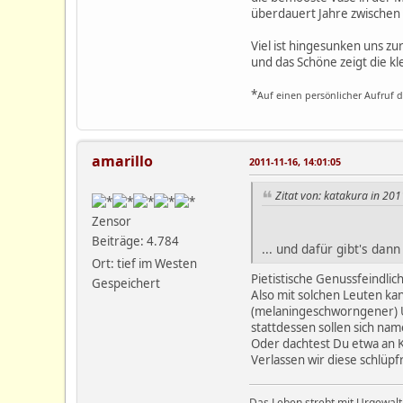
überdauert Jahre zwischen
Viel ist hingesunken uns zu
und das Schöne zeigt die kl
*
Auf einen persönlicher Aufruf 
amarillo
2011-11-16, 14:01:05
Zitat von: katakura in 20
Zensor
Beiträge: 4.784
... und dafür gibt's dan
Ort: tief im Westen
Pietistische Genussfeindlichk
Gespeichert
Also mit solchen Leuten ka
(melaningeschworngener) U
stattdessen sollen sich na
Oder dachtest Du etwa an K
Verlassen wir diese schlüpf
Das Leben strebt mit Urgewalt