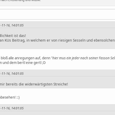
1-11-16, 14:01:05
lichkeit ist das!
an KUs Beitrag, in welchem er von riesigen Sesseln und ebensolchen
me bloß alle anregungen auf, denn "
hier mus ein jeder nach seiner Fasson Se
en und dem bertl eine gertl ;D
1-11-16, 14:01:05
 mir bereits die widerwärtigsten Streiche!
unbesehen! ::)
1-11-16, 14:01:05