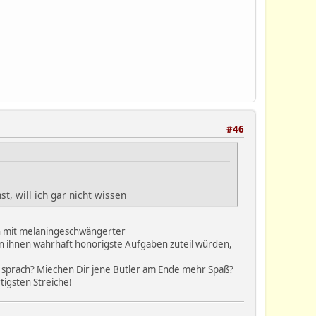
#46
t, will ich gar nicht wissen
en mit melaningeschwängerter
n ihnen wahrhaft honorigste Aufgaben zuteil würden,
n sprach? Miechen Dir jene Butler am Ende mehr Spaß?
tigsten Streiche!