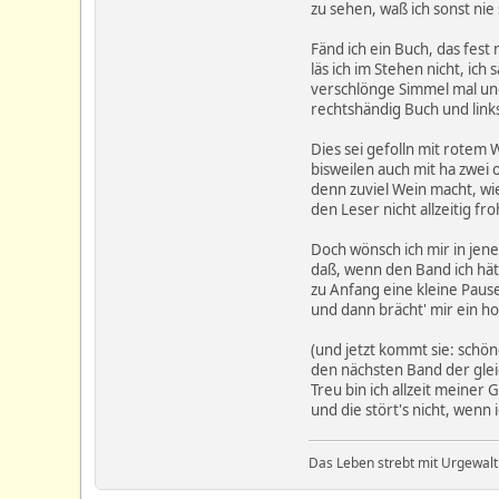
zu sehen, waß ich sonst nie 
Fänd ich ein Buch, das fest 
läs ich im Stehen nicht, ich 
verschlönge Simmel mal un
rechtshändig Buch und link
Dies sei gefolln mit rotem 
bisweilen auch mit ha zwei 
denn zuviel Wein macht, wi
den Leser nicht allzeitig fro
Doch wönsch ich mir in je
daß, wenn den Band ich hät
zu Anfang eine kleine Paus
und dann brächt' mir ein h
(und jetzt kommt sie: schön
den nächsten Band der glei
Treu bin ich allzeit meiner G
und die stört's nicht, wenn 
Das Leben strebt mit Urgewalt