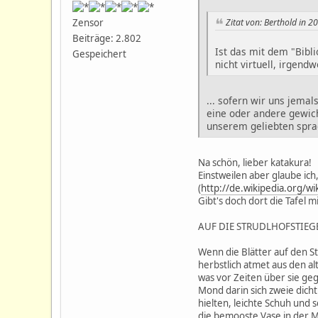
Zitat von: Berthold in 
Zensor
Beiträge: 2.802
Ist das mit dem "Bibli
Gespeichert
nicht virtuell, irgend
... sofern wir uns jemal
eine oder andere gewich
unserem geliebten sprac
Na schön, lieber katakura!
Einstweilen aber glaube ich
(
http://de.wikipedia.org/wi
Gibt's doch dort die Tafel
AUF DIE STRUDLHOFSTIEG
Wenn die Blätter auf den S
herbstlich atmet aus den al
was vor Zeiten über sie ge
Mond darin sich zweie dic
hielten, leichte Schuh und s
die bemooste Vase in der M