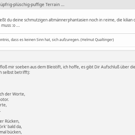
üpfrig-plüschig-puffige Terrain ...
 gießt du deine schmutzigen altmännerphantasien noch in reime, die kilian 
muss :o ...
nntnis, dass es keinen Sinn hat, sich aufzuregen. (Helmut Qualtinger)
 floß mir soeben aus dem Bleistift, ich hoffe, es gibt Dir Aufschluß übe
 selbst betrifft):
ich der Worte,
otor.
rte,
.
er Rücken,
örk' bald da,
 mal bücken,