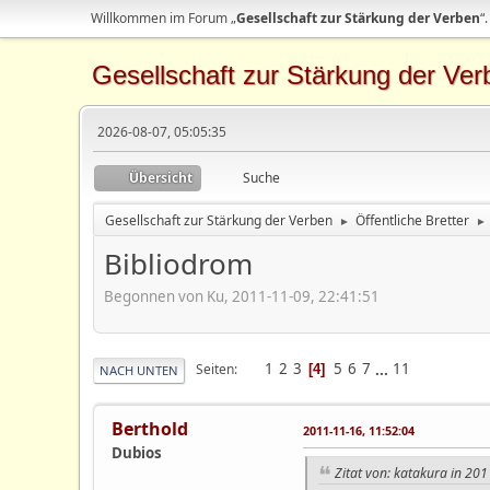
Willkommen im Forum „
Gesellschaft zur Stärkung der Verben
“.
Gesellschaft zur Stärkung der Ver
2026-08-07, 05:05:35
Übersicht
Suche
Gesellschaft zur Stärkung der Verben
Öffentliche Bretter
►
►
Bibliodrom
Begonnen von Ku, 2011-11-09, 22:41:51
1
2
3
5
6
7
...
11
Seiten
4
NACH UNTEN
Berthold
2011-11-16, 11:52:04
Dubios
Zitat von: katakura in 20