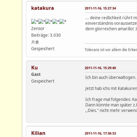
katakura
2011-11-16, 15:27:34
... deine redlichkeit rührt 
einverständnis voraussetze
Zensor
dem glorreichen amarillo! 
Beiträge: 3.030
片倉
Gespeichert
Toleranz ist vor allem die Erke
Ku
2011-11-16, 15:29:40
Gast
Ich bin auch überwaltogen.
Gespeichert
Jetzt hab ichs mit Katakure
Ich frage mal folgendes: Ka
Dann könnte man später z.B
,,Dies." nicht mehr verwen
Kilian
2011-11-16, 17:36:33