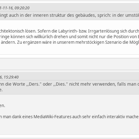
11-11-16, 09:20:20
gt auch in der inneren struktur des gebäudes, sprich: in der umstößl
itektonisch lösen. Sofern die Labyrinth- bzw. Irrgartenlösung sich durchs
inge können sich willkürlich drehen und somit nicht nur die Position von
 ändern. Zu ergänzen wäre in unserem mehrstöckigen Szenario die Mögl
6, 15:29:40
n die Worte ,,Ders." oder ,,Dies." nicht mehr verwenden, falls man
e.
en.
ann man dank eines MediaWiki-Features auch sehr einfach interaktiv mache