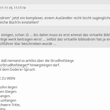
2011-11-16, 11:17:14
odrom" jetzt ein komplexer, einem Ausländler nicht leicht zugänglich
welche Büch'ln einstellen?
s einigen, schon :D ... bis dahin muss es erst einmal das virtuelle Bib
tige werk beitragen wirst ... selbst das virtuelle bibliodrom hat ja
hführer klar beschrieben wurde ...
, daß niemand so achtlos über die Strudlhofstiege
ki/Strudlhofstiege)*
hinwegsteigen darf.
 mit dem Doderer-Spruch:
E ZU WIEN
tufen liegen
ten Stiegen
gangen.
ht umfangen
chwere Tritte,
itte