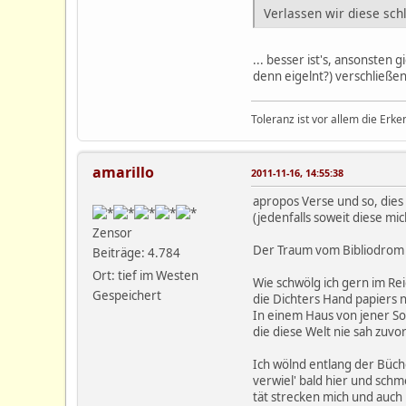
Verlassen wir diese schl
... besser ist's, ansonsten
denn eigelnt?) verschließen 
Toleranz ist vor allem die Erke
amarillo
2011-11-16, 14:55:38
apropos Verse und so, dies
(jedenfalls soweit diese mich
Zensor
Der Traum vom Bibliodrom
Beiträge: 4.784
Ort: tief im Westen
Wie schwölg ich gern im Re
Gespeichert
die Dichters Hand papiers n
In einem Haus von jener So
die diese Welt nie sah zuvor
Ich wölnd entlang der Büch
verwiel' bald hier und schm
tät strecken mich und auch