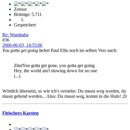
Zensor
Beiträge: 5.711
Gespeichert
Re: Wumbaba
#36
2006-06-03, 14:55:06
You gotta get going
liefert Paul Ellis noch im selben Vers nach:
Zitat
You gotta get gone, you gotta get going
Hey, the world ain't slowing down for no one
(...)
Wörtlich übersetzt, so wie ich's verstehe: Du musst weg werden, du
musst gehend werden... Also: Du musst weg, komm in die Hufe! ;D
Fleischers Karsten