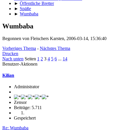
►
Öffentliche Bretter
►
Späße
►
Wumbaba
Wumbaba
Begonnen von Fleischers Karsten, 2006-03-14, 15:36:40
Vorheriges Thema
-
Nächstes Thema
Drucken
Nach unten
Seiten
1
2
3
4
5
6
...
14
Benutzer-Aktionen
Kilian
Administrator
Zensor
Beiträge: 5.711
Gespeichert
Re: Wumbaba