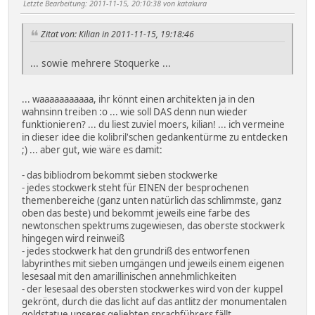
Letzte Bearbeitung
: 2011-11-15, 20:10:38 von katakura
Zitat von: Kilian in 2011-11-15, 19:18:46
... sowie mehrere Stoquerke ...
... waaaaaaaaaaa, ihr könnt einen architekten ja in den
wahnsinn treiben :o ... wie soll DAS denn nun wieder
funktionieren? ... du liest zuviel moers, kilian! ... ich vermeine
in dieser idee die kolibril'schen gedankentürme zu entdecken
;) ... aber gut, wie wäre es damit:
- das bibliodrom bekommt sieben stockwerke
- jedes stockwerk steht für EINEN der besprochenen
themenbereiche (ganz unten natürlich das schlimmste, ganz
oben das beste) und bekommt jeweils eine farbe des
newtonschen spektrums zugewiesen, das oberste stockwerk
hingegen wird reinweiß
- jedes stockwerk hat den grundriß des entworfenen
labyrinthes mit sieben umgängen und jeweils einem eigenen
lesesaal mit den amarillinischen annehmlichkeiten
- der lesesaal des obersten stockwerkes wird von der kuppel
gekrönt, durch die das licht auf das antlitz der monumentalen
goldstatue unseres geliebten sprachführers fällt ...