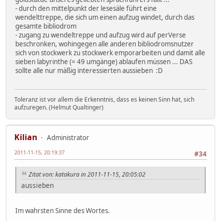
- durch den mittelpunkt der lesesäle führt eine
wendelttreppe, die sich um einen aufzug windet, durch das
gesamte bibliodrom
- zugang zu wendeltreppe und aufzug wird auf perVerse
beschronken, wohingegen alle anderen bibliodromsnutzer
sich von stockwerk zu stockwerk emporarbeiten und damit alle
sieben labyrinthe (= 49 umgänge) ablaufen müssen ... DAS
sollte alle nur mäßig interessierten aussieben :D
Toleranz ist vor allem die Erkenntnis, dass es keinen Sinn hat, sich
aufzuregen. (Helmut Qualtinger)
Kilian
Administrator
2011-11-15, 20:19:37
#34
Zitat von: katakura in 2011-11-15, 20:05:02
aussieben
Im wahrsten Sinne des Wortes.