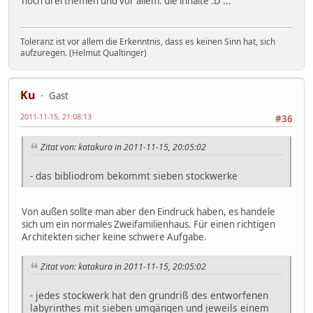
noch drei themen und vor allem: die inhalte :D ...
Toleranz ist vor allem die Erkenntnis, dass es keinen Sinn hat, sich
aufzuregen. (Helmut Qualtinger)
Ku
Gast
2011-11-15, 21:08:13
#36
Zitat von: katakura in 2011-11-15, 20:05:02
- das bibliodrom bekommt sieben stockwerke
Von außen sollte man aber den Eindruck haben, es handele
sich um ein normales Zweifamilienhaus. Für einen richtigen
Architekten sicher keine schwere Aufgabe.
Zitat von: katakura in 2011-11-15, 20:05:02
- jedes stockwerk hat den grundriß des entworfenen
labyrinthes mit sieben umgängen und jeweils einem