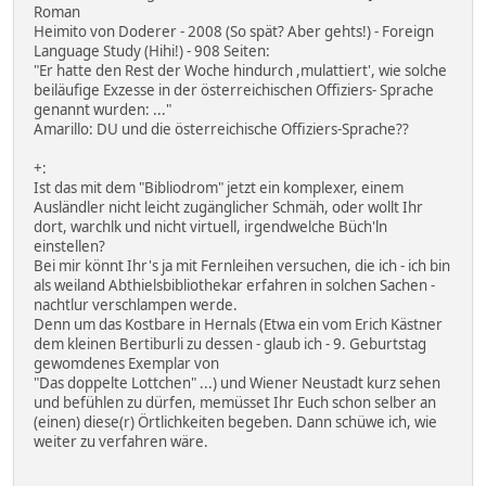
Roman
Heimito von Doderer - 2008 (So spät? Aber gehts!) - Foreign
Language Study (Hihi!) - 908 Seiten:
"Er hatte den Rest der Woche hindurch ,mulattiert', wie solche
beiläufige Exzesse in der österreichischen Offiziers- Sprache
genannt wurden: ..."
Amarillo: DU und die österreichische Offiziers-Sprache??
+:
Ist das mit dem "Bibliodrom" jetzt ein komplexer, einem
Ausländler nicht leicht zugänglicher Schmäh, oder wollt Ihr
dort, warchlk und nicht virtuell, irgendwelche Büch'ln
einstellen?
Bei mir könnt Ihr's ja mit Fernleihen versuchen, die ich - ich bin
als weiland Abthielsbibliothekar erfahren in solchen Sachen -
nachtlur verschlampen werde.
Denn um das Kostbare in Hernals (Etwa ein vom Erich Kästner
dem kleinen Bertiburli zu dessen - glaub ich - 9. Geburtstag
gewomdenes Exemplar von
"Das doppelte Lottchen" ...) und Wiener Neustadt kurz sehen
und befühlen zu dürfen, memüsset Ihr Euch schon selber an
(einen) diese(r) Örtlichkeiten begeben. Dann schüwe ich, wie
weiter zu verfahren wäre.