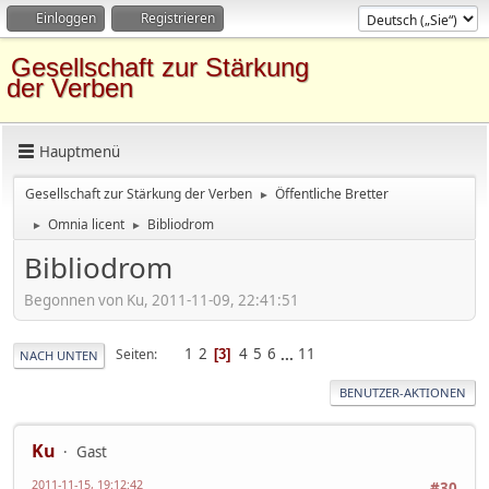
Einloggen
Registrieren
Gesellschaft zur Stärkung
der Verben
Hauptmenü
Gesellschaft zur Stärkung der Verben
Öffentliche Bretter
►
Omnia licent
Bibliodrom
►
►
Bibliodrom
Begonnen von Ku, 2011-11-09, 22:41:51
1
2
4
5
6
...
11
Seiten
3
NACH UNTEN
BENUTZER-AKTIONEN
Ku
Gast
2011-11-15, 19:12:42
#30