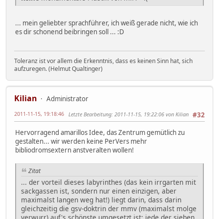
... mein geliebter sprachführer, ich weiß gerade nicht, wie ich
es dir schonend beibringen soll ... :D
Toleranz ist vor allem die Erkenntnis, dass es keinen Sinn hat, sich
aufzuregen. (Helmut Qualtinger)
Kilian
Administrator
2011-11-15, 19:18:46
Letzte Bearbeitung
: 2011-11-15, 19:22:06 von Kilian
#32
Hervorragend amarillos Idee, das Zentrum gemütlich zu
gestalten... wir werden keine PerVers mehr
bibliodromsextern anstveralten wollen!
Zitat
... der vorteil dieses labyrinthes (das kein irrgarten mit
sackgassen ist, sondern nur einen einzigen, aber
maximalst langen weg hat!) liegt darin, dass darin
gleichzeitig die gsv-doktrin der mmv (maximalst molge
verwurr) auf's schönste umgesetzt ist: jede der sieben