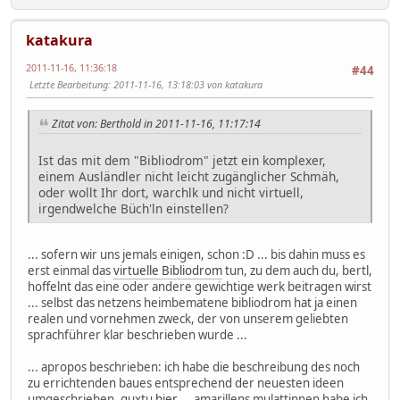
katakura
2011-11-16, 11:36:18
#44
Letzte Bearbeitung
: 2011-11-16, 13:18:03 von katakura
Zitat von: Berthold in 2011-11-16, 11:17:14
Ist das mit dem "Bibliodrom" jetzt ein komplexer,
einem Ausländler nicht leicht zugänglicher Schmäh,
oder wollt Ihr dort, warchlk und nicht virtuell,
irgendwelche Büch'ln einstellen?
... sofern wir uns jemals einigen, schon :D ... bis dahin muss es
erst einmal das
virtuelle Bibliodrom
tun, zu dem auch du, bertl,
hoffelnt das eine oder andere gewichtige werk beitragen wirst
... selbst das netzens heimbematene bibliodrom hat ja einen
realen und vornehmen zweck, der von unserem geliebten
sprachführer klar beschrieben wurde ...
... apropos beschrieben: ich habe die beschreibung des noch
zu errichtenden baues entsprechend der neuesten ideen
umgeschrieben, guxtu
hier
... amarillens mulattinnen habe ich