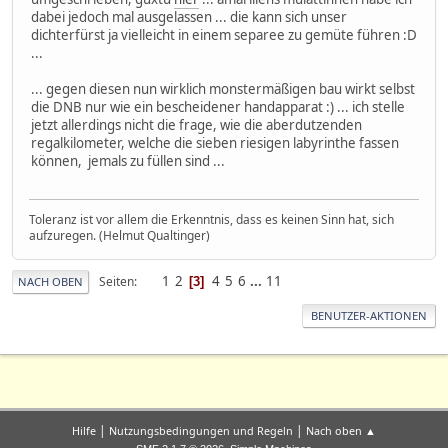
dabei jedoch mal ausgelassen ... die kann sich unser
dichterfürst ja vielleicht in einem separee zu gemüte führen :D
...
... gegen diesen nun wirklich monstermäßigen bau wirkt selbst
die DNB nur wie ein bescheidener handapparat :) ... ich stelle
jetzt allerdings nicht die frage, wie die aberdutzenden
regalkilometer, welche die sieben riesigen labyrinthe fassen
können, jemals zu füllen sind ...
Toleranz ist vor allem die Erkenntnis, dass es keinen Sinn hat, sich
aufzuregen. (Helmut Qualtinger)
1
2
4
5
6
...
11
Seiten
3
NACH OBEN
BENUTZER-AKTIONEN
|
|
Hilfe
Nutzungsbedingungen und Regeln
Nach oben ▲