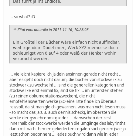
Das führt ja ins Endlose.
... so what? :D
Zitat von: amarillo in 2011-11-16, 10:28:08
Ein Großteil der Bücher wäre einfach nicht auffindbar,
weil irgendein Dödel mien, Werk XYZ memüsse doch
schleunigst von 6 auf 4 oder weiß der Henker wohin
verbracht werden.
... vielleicht kapiere ich ja dein ansinnen gerade nicht recht ...
aber es geht doch nicht darum, die bücher von stockwerk zu
stockwerk zu wechseln! ... sind die generellen kategorien und
stockwerke erst einmal fix, sind sie fix ... im untersten stehen
(zu reinen dokumentationszwecken), die nicht
empfehlenswerten werke (SO eine liste finde ich überaus
reizvoll, da ist man gleich gewarnen, was man nicht lesen muss
- so macht das ja z.B. auch dennis scheck), im obersten die
werke der gsv-ehrenmitglieder ... dazwischen der rest ...
innerhalb der stockwerke werden die umgänge des labyrinths
dann mit nach themen geliederten regalen sort georen (wie ja
jetzt schon begonnen) ... jedes buch wird dann wie in jeder