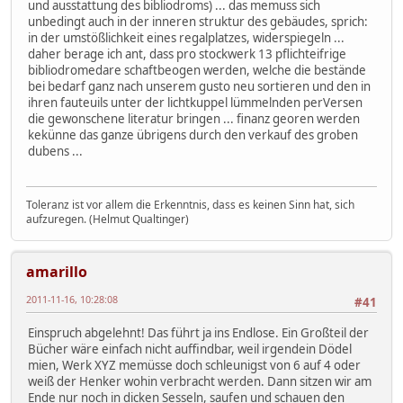
und ausstattung des bibliodroms) ... das memuss sich
unbedingt auch in der inneren struktur des gebäudes, sprich:
in der umstößlichkeit eines regalplatzes, widerspiegeln ...
daher berage ich ant, dass pro stockwerk 13 pflichteifrige
bibliodromedare schaftbeogen werden, welche die bestände
bei bedarf ganz nach unserem gusto neu sortieren und den in
ihren fauteuils unter der lichtkuppel lümmelnden perVersen
die gewonschene literatur bringen ... finanz georen werden
kekünne das ganze übrigens durch den verkauf des groben
dubens ...
Toleranz ist vor allem die Erkenntnis, dass es keinen Sinn hat, sich
aufzuregen. (Helmut Qualtinger)
amarillo
2011-11-16, 10:28:08
#41
Einspruch abgelehnt! Das führt ja ins Endlose. Ein Großteil der
Bücher wäre einfach nicht auffindbar, weil irgendein Dödel
mien, Werk XYZ memüsse doch schleunigst von 6 auf 4 oder
weiß der Henker wohin verbracht werden. Dann sitzen wir am
Ende nur noch in dicken Sesseln, saufen und schauen den