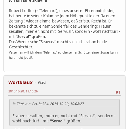
Ich bin Eure Sklavin!
Robert Löffler (="Telemax"), eines unserer Ehrenmitglieder,
hat heute in seiner Kolumne (dem Höhepunkte der "Kronen
Zeitung") wieder einmal bewiesen, daß er's zu Recht ist. Er
bekannte sich zu einem Sonderfall des Gendering: Frauen
sesüllen, mien er, nicht mit "Servus!", sondern - wohl nachtlur! -
mit
"Serva!"
grüßen.
Das Wienerische "Seawas!" mischt vielleicht schon beide
Geschlechter.
Verzeihen will ich dem "Telemax" etliche seiner Schüttelreime. Sowas kann
halt nicht jedeR.
Wortklaux
Gast
2015-10-20, 11:16:26
#1
Zitat von: Berthold in 2015-10-20, 10:08:27
Frauen sesüllen, mien er, nicht mit "Servus!", sondern -
wohl nachtlur! - mit
"Serva!"
grüßen.