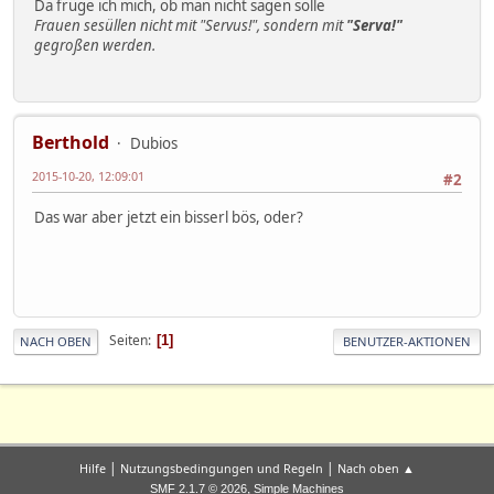
Da früge ich mich, ob man nicht sagen solle
Frauen sesüllen nicht mit "Servus!", sondern mit
"Serva!"
gegroßen werden.
Berthold
Dubios
2015-10-20, 12:09:01
#2
Das war aber jetzt ein bisserl bös, oder?
Seiten
1
NACH OBEN
BENUTZER-AKTIONEN
|
|
Hilfe
Nutzungsbedingungen und Regeln
Nach oben ▲
,
SMF 2.1.7 © 2026
Simple Machines